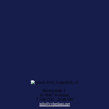
cyberLAGO-Newsletter
Unser kostenloser Newsletter bietet aktuelle News und
Veranstaltungstermine rund um das Netzwerk cyberLAGO und die
Digitalwirtschaft in der gesamten Bodenseeregion.
NEWSLETTER ABONNIEREN
Sie haben aktuelle Digital-News?
Über Ihre Vorschläge freuen wir uns, schreiben Sie uns einfach eine
Nachricht.
KONTAKT AUFNEHMEN
Bücklestraße 3
D-78467 Konstanz
T +49 7531 - 58 48 190
info@cyberlago.net