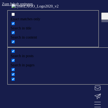
Zum Inhalt springen
Exact matches only
Search in title
Search in content
Search in posts
Search in pages