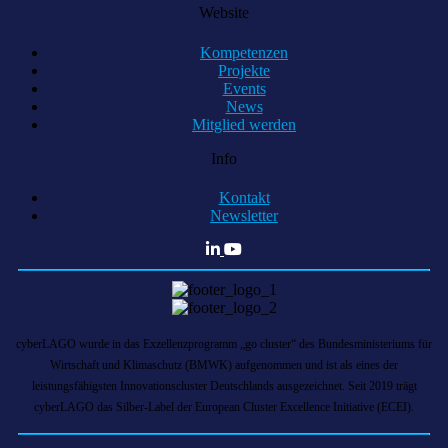
Website
Kompetenzen
Projekte
Events
News
Mitglied werden
Info
Kontakt
Newsletter
cyberLAGO wurde in das Exzellenzprogramm „go cluster“ des Bundesministeriums für
Wirtschaft und Klimaschutz (BMWK) aufgenommen und ist als eines der
leistungsfähigsten Innovationscluster Deutschlands ausgezeichnet. Seit 2019 trägt
cyberLAGO das Silber-Label der European Cluster Excellence Initiative (ECEI).