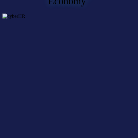
Economy"
Themenwoche „Digitalisierung und
Nachhaltigkeit“
16. März 2023
Nichts mehr verpassen – mit dem
cyberLAGO-Newsletter
Unser kostenloser Newsletter bietet aktuelle News und
Veranstaltungstermine rund um das Netzwerk cyberLAGO und die
Digitalwirtschaft in der gesamten Bodenseeregion.