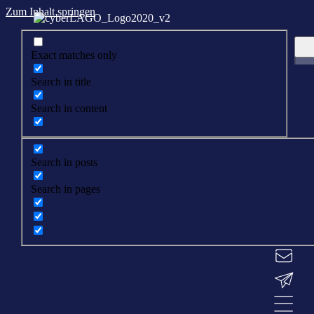
Zum Inhalt springen
Exact matches only
Search in title
Search in content
Search in posts
Search in pages