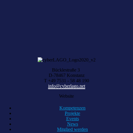
NEWSLETTER ABONNIEREN
Sie haben aktuelle Digital-News?
Über Ihre Vorschläge freuen wir uns, schreiben Sie uns einfach eine
Nachricht.
KONTAKT AUFNEHMEN
Bücklestraße 3
D-78467 Konstanz
T +49 7531 - 58 48 190
info@cyberlago.net
Website
Kompetenzen
Projekte
Events
News
Mitglied werden