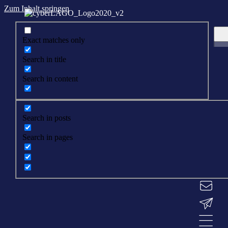
Zum Inhalt springen
Exact matches only
Search in title
Search in content
Search in posts
Search in pages