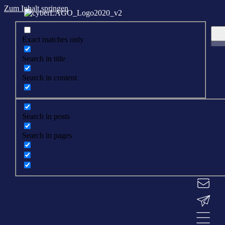
Zum Inhalt springen
Exact matches only
Search in title
Search in content
Search in posts
Search in pages