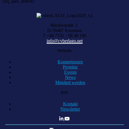
[siq_ajax_search]
Bücklestraße 3
D-78467 Konstanz
T +49 7531 - 58 48 190
info@cyberlago.net
Website
Kompetenzen
Projekte
Events
News
Mitglied werden
Info
Kontakt
Newsletter