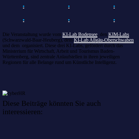
Die Veranstaltung wurde vom
KI-Lab Bodensee
, den
KIM-Labs
(Schwarzwald-Baar-Heuberg), dem
KI-Lab Allgäu-Oberschwaben
und dem organisiert. Diese drei KI-Labs, gefördert durch das
Ministerium für Wirtschaft, Arbeit und Tourismus Baden-
Württemberg, sind zentrale Anlaufstellen in ihren jeweiligen
Regionen für alle Belange rund um Künstliche Intelligenz.
Diese Beiträge könnten Sie auch
interessieren:
Willkommen im Netzwerk: sinustek