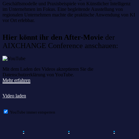
Geschäftsmodelle und Praxisbeispiele von Künstlicher Intelligenz
im Unternehmen im Fokus. Eine begleitende Ausstellung von
regionalen Unternehmen machte die praktische Anwendung von KI
vor Ort erlebbar.
Hier könnt ihr den After-Movie
der
AIXCHANGE Conference anschauen:
Mit dem Laden des Videos akzeptieren Sie die
Datenschutzerklärung von YouTube.
Mehr erfahren
Video laden
YouTube immer entsperren