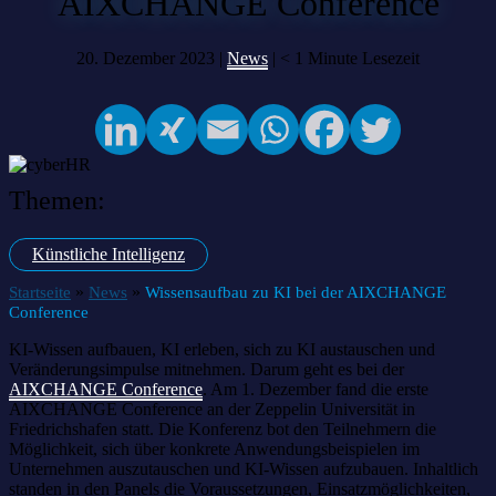
AIXCHANGE Conference
20. Dezember 2023 |
News
|
< 1
Minute Lesezeit
Themen:
Künstliche Intelligenz
»
»
Startseite
News
Wissensaufbau zu KI bei der AIXCHANGE
Conference
KI-Wissen aufbauen, KI erleben, sich zu KI austauschen und
Veränderungsimpulse mitnehmen. Darum geht es bei der
AIXCHANGE Conference
. Am 1. Dezember fand die erste
AIXCHANGE Conference an der Zeppelin Universität in
Friedrichshafen statt. Die Konferenz bot den Teilnehmern die
Möglichkeit, sich über konkrete Anwendungsbeispielen im
Unternehmen auszutauschen und KI-Wissen aufzubauen. Inhaltlich
standen in den Panels die Voraussetzungen, Einsatzmöglichkeiten,