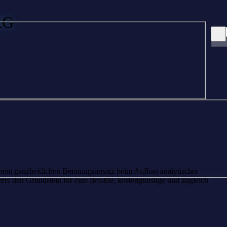
AG
inem ganzheitlichen Beratungsansatz beim Aufbau analytischer
s den Grundstein für eine flexible, kostengünstige und zugleich