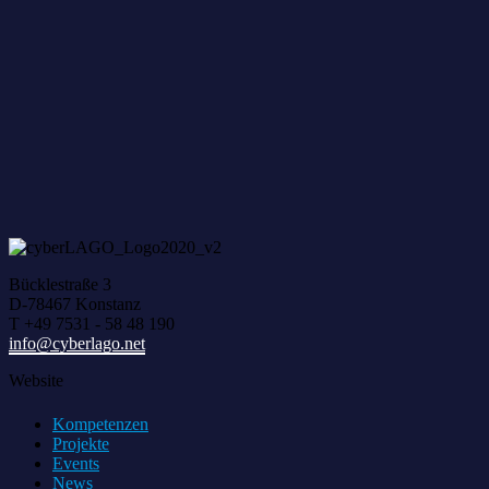
Zum achten Mal geerntet: Beim HACK AND HARVEST z
Bücklestraße 3
D-78467 Konstanz
T +49 7531 - 58 48 190
info@cyberlago.net
Website
Kompetenzen
Projekte
Events
News