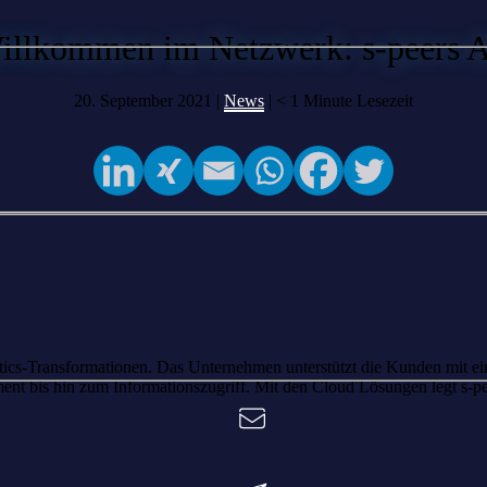
illkommen im Netzwerk: s-peers 
20. September 2021 |
News
|
< 1
Minute Lesezeit
lytics-Transformationen. Das Unternehmen unterstützt die Kunden mit e
 bis hin zum Informationszugriff. Mit den Cloud Lösungen legt s-peer