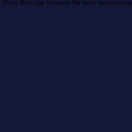
Diese Beiträge könnten Sie auch interessiere
Willkommen im Netzwerk: sinustek
Willkommen im Netzwerk: kask.bio