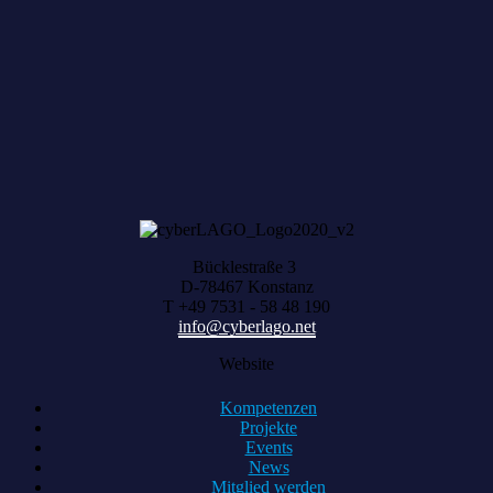
Zum achten Mal geerntet: Beim HACK AND
HARVEST zählt, was zusammenwächst
Bücklestraße 3
D-78467 Konstanz
T +49 7531 - 58 48 190
info@cyberlago.net
Website
Kompetenzen
Projekte
Events
News
Mitglied werden