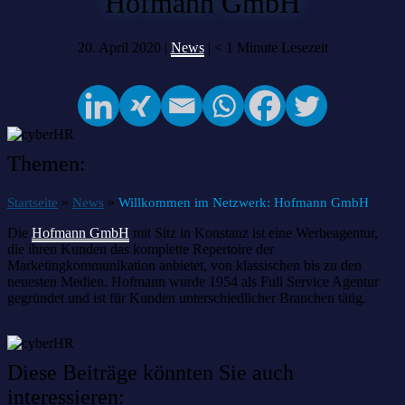
Hofmann GmbH
20. April 2020 |
News
|
< 1
Minute Lesezeit
Themen:
»
»
Startseite
News
Willkommen im Netzwerk: Hofmann GmbH
Die
Hofmann GmbH
mit Sitz in Konstanz ist eine Werbeagentur,
die ihren Kunden das komplette Repertoire der
Marketingkommunikation anbietet, von klassischen bis zu den
neuesten Medien. Hofmann wurde 1954 als Full Service Agentur
gegründet und ist für Kunden unterschiedlicher Branchen tätig.
Diese Beiträge könnten Sie auch
interessieren: