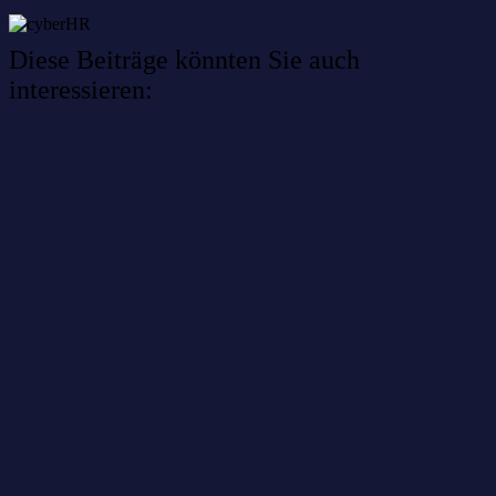
Diese Beiträge könnten Sie auch
interessieren:
Willkommen im Netzwerk: sinustek
Willkommen im Netzwerk: kask.bio