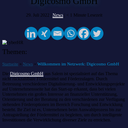
Digicosmo GmbH
29. Juli 2022 |
News
|
< 1
Minute Lesezeit
Themen:
»
»
Startseite
News
Willkommen im Netzwerk: Digicosmo GmbH
Die
Digicosmo GmbH
aus Salem ist spezialisiert auf das Thema
nicht rückzahlbare Fördermittel und Förderzulagen. Durch
Betreuung verschiedener Digitalisierung- und Entwicklungsprojekte
auf Unternehmensseite hat das Start-up erkannt, dass bei vielen
Unternehmen ein großes Interesse an finanzieller Unterstützung,
Orientierung und der Beratung zu den verschiedenen zur Verfügung
stehenden Förderoptionen im Bereich Forschung und Entwicklung
besteht. Ihr Ziel ist es, Unternehmen beim Auswahlprozess bis zur
Antragstellung der Fördermittel zu begleiten, um durch intelligente
Investitionen die Verwirklichung diverser Ziele zu erreichen.