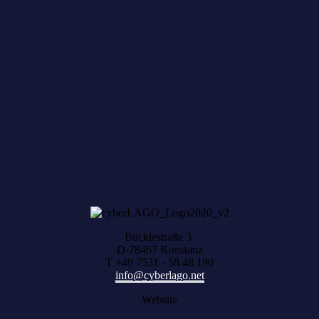
Zum achten Mal geerntet: Beim HACK AND
HARVEST zählt, was zusammenwächst
Bücklestraße 3
D-78467 Konstanz
T +49 7531 - 58 48 190
info@cyberlago.net
Website