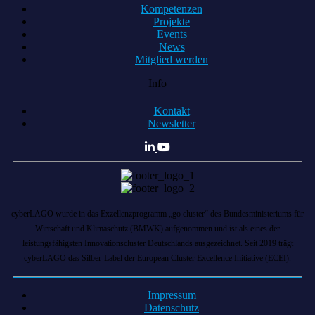
Kompetenzen
Projekte
Events
News
Mitglied werden
Info
Kontakt
Newsletter
cyberLAGO wurde in das Exzellenzprogramm „go cluster“ des Bundesministeriums für
Wirtschaft und Klimaschutz (BMWK) aufgenommen und ist als eines der
leistungsfähigsten Innovationscluster Deutschlands ausgezeichnet. Seit 2019 trägt
cyberLAGO das Silber-Label der European Cluster Excellence Initiative (ECEI).
Impressum
Datenschutz