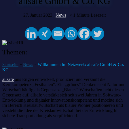
allsafe GmbH & Co. KG
27. Januar 2023 |
News
|
< 1
Minute Lesezeit
Themen:
»
»
Startseite
News
Willkommen im Netzwerk: allsafe GmbH & Co.
KG
allsafe
aus Engen entwickelt, produziert und verkauft die
Kernkompetenz „Festhalten“. Ein „grünes“ Denken sieht Natur und
Wirtschaft häufig als Gegensatz. „Blaues“ Wirtschaften hebt diesen
Gegensatz auf. allsafe verstärkt sich seit zwei Jahren in Software-
Entwicklung und digitaler Innovationskompetenz und möchte sich
im Bereich Kreislaufwirtschaft als blauer Pionier positionieren und
versteht die Idee der Kreislaufwirtschaft bei der Entwicklung für
sichere Transportladung als verpflichtend.