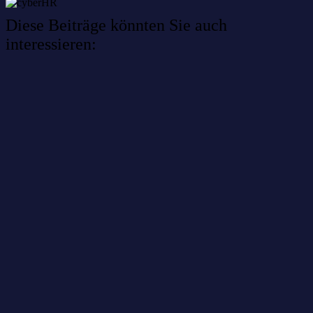
Diese Beiträge könnten Sie auch
interessieren:
Willkommen im Netzwerk: sinustek
Willkommen im Netzwerk: kask.bio