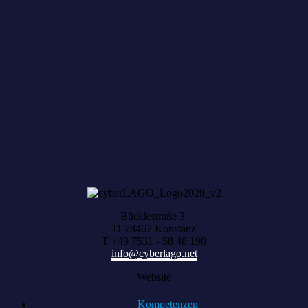
Zum achten Mal geerntet: Beim HACK AND
HARVEST zählt, was zusammenwächst
Bücklestraße 3
D-78467 Konstanz
T +49 7531 - 58 48 190
info@cyberlago.net
Website
Kompetenzen