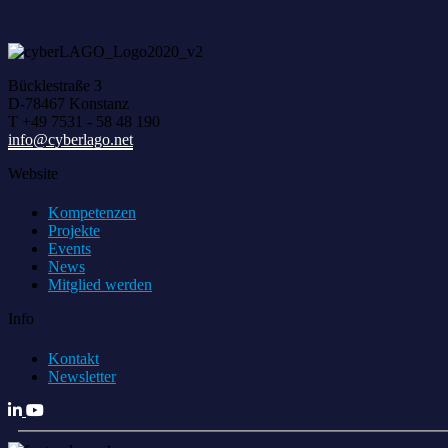
Bücklestraße 3
D-78467 Konstanz
T +49 7531 - 58 48 190
info@cyberlago.net
Website
Kompetenzen
Projekte
Events
News
Mitglied werden
Info
Kontakt
Newsletter