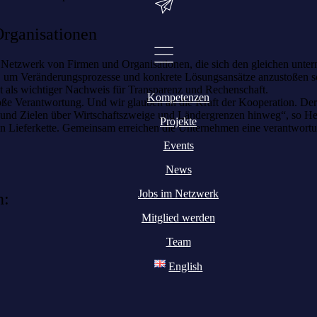
rganisationen
etzwerk von Firmen und Organisationen, die sich den gleichen untern
um, um Veränderungsprozesse und konkrete Lösungsansätze anzustoßen so
nt als wichtiger Nachweis für Transparenz und Rechenschaft.
Kompetenzen
e Verantwortung. Und wir glauben an die Kraft der Kooperation. Der
n und Zielen über Wirtschaftszweige und Ländergrenzen hinweg“, so He
Projekte
igen Lieferkette. Gemeinsam erreichen die Unternehmen eine verantwort
Events
News
Jobs im Netzwerk
n:
Mitglied werden
Team
English