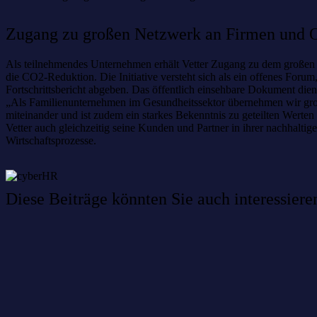
Zugang zu großen Netzwerk an Firmen und O
Als teilnehmendes Unternehmen erhält Vetter Zugang zu dem großen N
die CO2-Reduktion. Die Initiative versteht sich als ein offenes For
Fortschrittsbericht abgeben. Das öffentlich einsehbare Dokument die
„Als Familienunternehmen im Gesundheitssektor übernehmen wir groß
miteinander und ist zudem ein starkes Bekenntnis zu geteilten Werte
Vetter auch gleichzeitig seine Kunden und Partner in ihrer nachhalt
Wirtschaftsprozesse.
Diese Beiträge könnten Sie auch interessiere
Willkommen im Netzwerk: sinustek