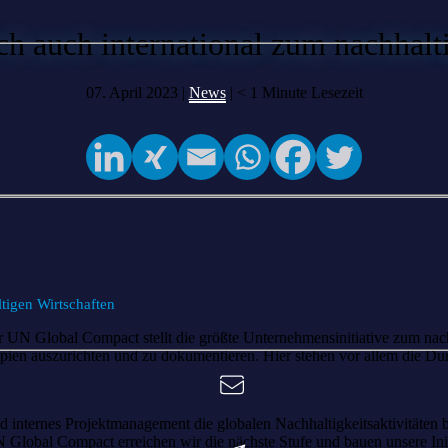
ich auch international zum nachhalt
07. April 2023 |
News
|
< 1
Minute Lesezeit
ltigen Wirtschaften
r UN Global Compact stellt die größte Unternehmensinitiative zum nachha
nzipien auszurichten und zu dokumentieren. Hier stehen vor allem di
internes Projektmanagement die globalen Nachhaltigkeitsaktivitäten bei 
N Global Compact erreichen wir die nächste Stufe und bauen unsere Initi