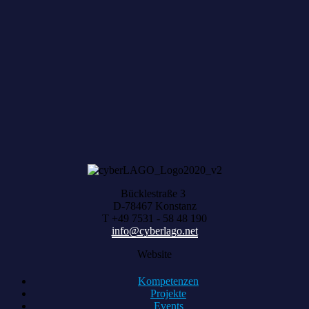
Zum achten Mal geerntet: Beim HACK AND
HARVEST zählt, was zusammenwächst
Bücklestraße 3
D-78467 Konstanz
T +49 7531 - 58 48 190
info@cyberlago.net
Website
Kompetenzen
Projekte
Events