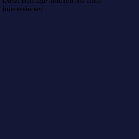
Diese Beiträge könnten Sie auch
interessieren:
Willkommen im Netzwerk: sinustek
Willkommen im Netzwerk: kask.bio