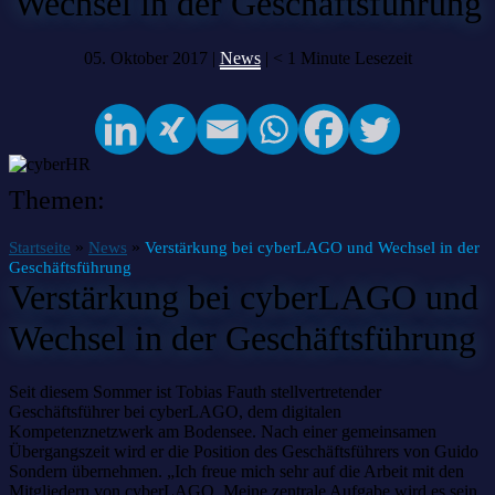
Wechsel in der Geschäftsführung
05. Oktober 2017 |
News
|
< 1
Minute Lesezeit
Themen:
»
»
Startseite
News
Verstärkung bei cyberLAGO und Wechsel in der
Geschäftsführung
Verstärkung bei cyberLAGO und
Wechsel in der Geschäftsführung
Seit diesem Sommer ist Tobias Fauth stellvertretender
Geschäftsführer bei cyberLAGO, dem digitalen
Kompetenznetzwerk am Bodensee. Nach einer gemeinsamen
Übergangszeit wird er die Position des Geschäftsführers von Guido
Sondern übernehmen. „Ich freue mich sehr auf die Arbeit mit den
Mitgliedern von cyberLAGO. Meine zentrale Aufgabe wird es sein,