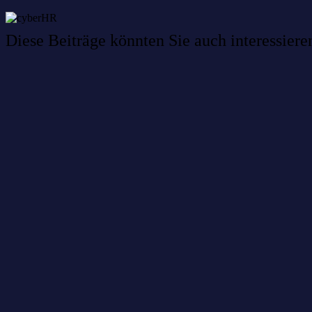
Diese Beiträge könnten Sie auch interessiere
Willkommen im Netzwerk: sinustek
Willkommen im Netzwerk: kask.bio