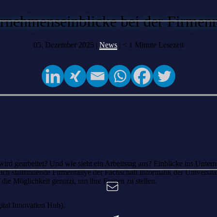
rnehmenseinblicke bei der Firmenr
05. Dezember 2025 |
News
|
< 1
Minute Lesezeit
ird gearbeitet? Und wie sieht ein Arbeitstag aus? Einblicke ins Unter
ch stattfindende Firmenrallye der Fachschaft Informatik der Universit
die Möglichkeit genutzt, um ihre Fragen zu stellen.
ital Innovation Hub).