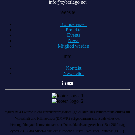
info@cyberlago.net
Website
Kompetenzen
Projekte
Events
News
Mitglied werden
Info
Kontakt
Newsletter
cyberLAGO wurde in das Exzellenzprogramm „go cluster“ des Bundesministeriums für
Wirtschaft und Klimaschutz (BMWK) aufgenommen und ist als eines der
leistungsfähigsten Innovationscluster Deutschlands ausgezeichnet. Seit 2019 trägt
cyberLAGO das Silber-Label der European Cluster Excellence Initiative (ECEI).