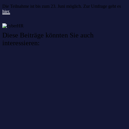
Die Teilnahme ist bis zum 23. Juni möglich.
Zur Umfrage geht es
hier.
Diese Beiträge könnten Sie auch
interessieren:
Willkommen im Netzwerk: sinustek
Willkommen im Netzwerk: kask.bio