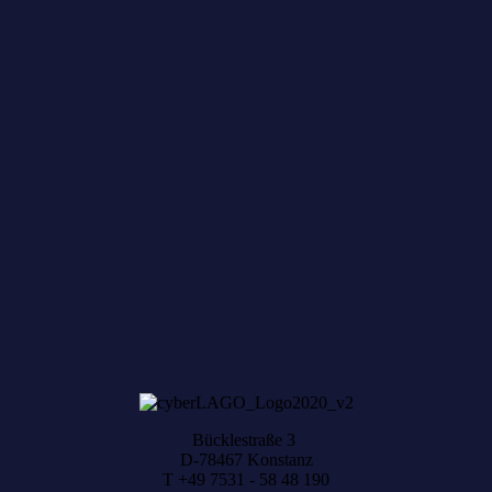
Zum achten Mal geerntet: Beim HACK AND
HARVEST zählt, was zusammenwächst
Bücklestraße 3
D-78467 Konstanz
T +49 7531 - 58 48 190