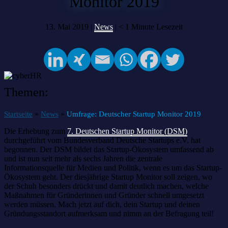
Monitor 2019
13. Mai 2019 |
News
|
< 1
Minute Lesezeit
Themen:
»
»
Startseite
News
Umfrage: Deutscher Startup Monitor 2019
Die Erhebung zum
7. Deutschen Startup Monitor (DSM)
durchgeführt vom Bundesverband Deutsche Startups e.V. hat
begonnen. Der DSM bildet das Startup-Ökosystem umfassend ab
und ist nun seit mehr als sechs Jahren die zentrale
Informationsquelle für Medien und Politik, wenn es um das Startup-
Ökosystem geht. Der diesjährige Startup Monitor soll zeigen, wo
der Schuh besonders drückt und damit deutlich machen, welche
Maßnahmen für Gründerinnen und Gründer schnell umgesetzt
werden müssen. Mach jetzt auf dich, dein Startup und deinen
Gründungsstandort aufmerksam und nimm an der Befragung teil!