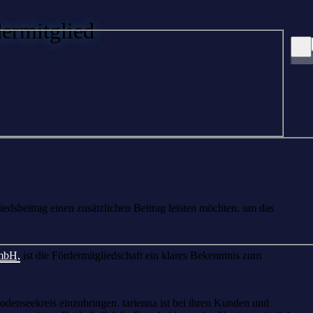
ermitglied
edsbeitrag einen zusätzlichen Beitrag leisten möchten, um das
mbH,
ist die Fördermitgliedschaft ein klares Bekenntnis zum
denseekreis einzubringen. tarienna ist bei ihren Kunden und