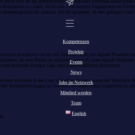
eln sowie sich für die gemeinsamen Projekte und Vorhaben konsequent z
 klares Bekenntnis zu cyberLAGO sein. Von meinem Engagement als Förde
rketingeffekt für tarienna. Ich bin gespannt, ob dies gelingen wird.
Kompetenzen
Projekte
ernehmen investieren viel zu viel Zeit und Geld, um digitale Produkte 
nimieren sie dein Risiko zu scheitern, wenn du neue digitale Produkte 
Events
 und innerhalb weniger Tage zum nutzervalidierten Prototypen.
News
otypen versetzen in die Lage schnell zu agieren, wenn der Wind sich d
Jobs im Netzwerk
roße Herausforderungen zu meistern, im Team besser zusammen zu arbeit
Mitglied werden
Team
English
n: