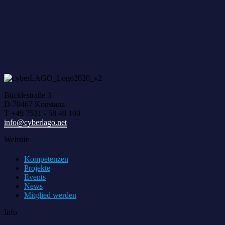
Bücklestraße 3
D-78467 Konstanz
T +49 7531 - 58 48 190
info@cyberlago.net
Website
Kompetenzen
Projekte
Events
News
Mitglied werden
Info