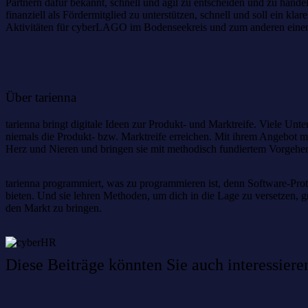
Partnern dafür bekannt, schnell und agil zu entscheiden und zu hand
finanziell als Fördermitglied zu unterstützen, schnell und soll ein
Aktivitäten für cyberLAGO im Bodenseekreis und zum anderen einen Ma
Über tarienna
tarienna bringt digitale Ideen zur Produkt- und Marktreife. Viele Unt
niemals die Produkt- bzw. Marktreife erreichen. Mit ihrem Angebot mi
Herz und Nieren und bringen sie mit methodisch fundiertem Vorgehen
tarienna programmiert, was zu programmieren ist, denn Software-Prot
bieten. Und sie lehren Methoden, um dich in die Lage zu versetzen, g
den Markt zu bringen.
Diese Beiträge könnten Sie auch interessiere