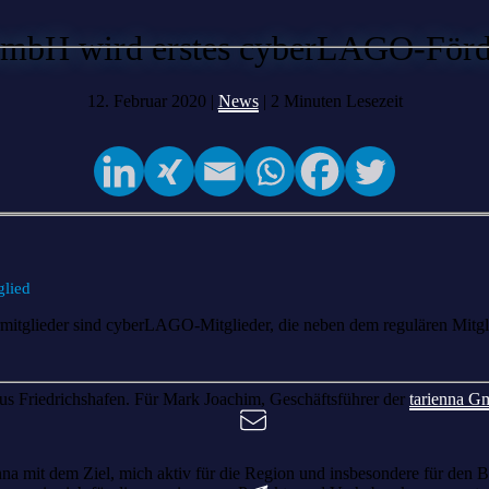
GmbH wird erstes cyberLAGO-Förd
12. Februar 2020 |
News
|
2
Minuten Lesezeit
glied
mitglieder sind cyberLAGO-Mitglieder, die neben dem regulären Mitgli
us Friedrichshafen. Für Mark Joachim, Geschäftsführer der
tarienna G
mit dem Ziel, mich aktiv für die Region und insbesondere für den Bo