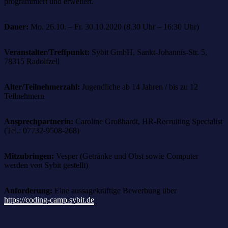
programmiert und erweitert.
Dauer:
Mo. 26.10. – Fr. 30.10.2020 (8.30 Uhr – 16:30 Uhr)
Veranstalter/Treffpunkt:
Sybit GmbH, Sankt-Johannis-Str. 5,
78315 Radolfzell
Alter/Teilnehmerzahl:
Jugendliche ab 14 Jahren / bis zu 12
Teilnehmern
Ansprechpartnerin:
Caroline Großhardt, HR-Recruiting Specialist
(Tel.: 07732-9508-268)
Mitzubringen:
Vesper (Getränke und Obst sowie Computer
werden von Sybit gestellt)
Anforderung:
Eine aussagekräftige Bewerbung über
https://coding-camp.sybit.de