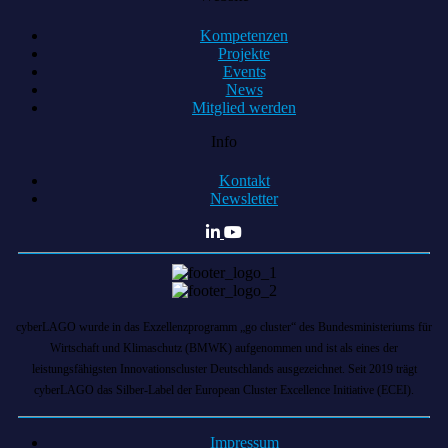
Kompetenzen
Projekte
Events
News
Mitglied werden
Info
Kontakt
Newsletter
cyberLAGO wurde in das Exzellenzprogramm „go cluster“ des Bundesministeriums für
Wirtschaft und Klimaschutz (BMWK) aufgenommen und ist als eines der
leistungsfähigsten Innovationscluster Deutschlands ausgezeichnet. Seit 2019 trägt
cyberLAGO das Silber-Label der European Cluster Excellence Initiative (ECEI).
Impressum