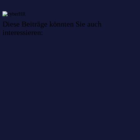
Diese Beiträge könnten Sie auch
interessieren:
Willkommen im Netzwerk: sinustek
Willkommen im Netzwerk: kask.bio