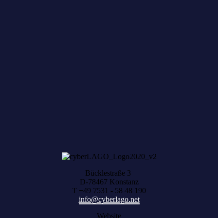
Zum achten Mal geerntet: Beim HACK AND
HARVEST zählt, was zusammenwächst
Bücklestraße 3
D-78467 Konstanz
T +49 7531 - 58 48 190
info@cyberlago.net
Website