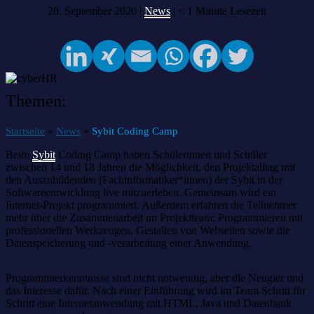
28. September 2020 |
News
|
< 1
Minute Lesezeit
Themen:
»
»
Startseite
News
Sybit Coding Camp
Beim
Sybit
Coding Camp haben Schülerinnen und Schüler
zwischen 14 und 18 Jahren die Möglichkeit, den Projektalltag mit
den Auszubildenden (Fachinformatiker*innen) der Sybit in der
Softwareentwicklung live mitzuerleben. Gemeinsam wird ein
Internet-Projekt programmiert. Außerdem erfahren die Teilnehmer
mehr über die Zusammenarbeit im Projektteam: Programmieren mit
professionellen Werkzeugen, Gestalten von Webseiten sowie die
Datenspeicherung und -verarbeitung einer Anwendung.
Programmierkenntnisse sind nicht notwendig, aber die Neugier und
das Interesse dafür. Nach einer Einführung wird im Team Schritt für
Schritt eine Internetanwendung mit HTML, Java und Datenbank