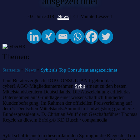
ausgezeichnet
03. Juli 2018 |
News
|
< 1
Minute Lesezeit
Themen:
»
»
Startseite
News
Sybit als Top Consultant ausgezeichnet
Laut Beratervergleich TOP CONSULTANT gehört das
cyberLAGO-Mitgliedsunternehmen
Sybit
erneut zu den besten
Mittelstandsberatern Deutschlands. Die Auszeichnung erhielt das
Unternehmen auf Grundlage einer wissenschaftlich fundierten
Kundenbefragung. Im Rahmen der offiziellen Preisverleihung auf
dem 5. Deutschen Mittelstands-Summit in Ludwigsburg gratulierte
Bundespräsident a. D. Christian Wulff dem Geschäftsführer Thomas
Regele zu diesem Erfolg.© KD Busch / compamedia
Sybit schaffte auch in diesem Jahr den Sprung in die Riege der Top-