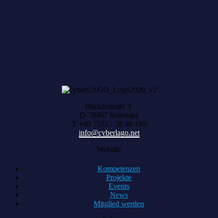
Zum achten Mal geerntet: Beim HACK AND
HARVEST zählt, was zusammenwächst
Bücklestraße 3
D-78467 Konstanz
T +49 7531 - 58 48 190
info@cyberlago.net
Website
Kompetenzen
Projekte
Events
News
Mitglied werden