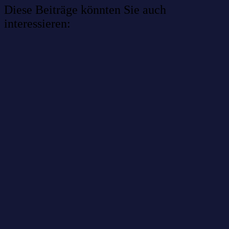
Diese Beiträge könnten Sie auch
interessieren:
Willkommen im Netzwerk: sinustek
Willkommen im Netzwerk: kask.bio