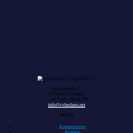
Zum achten Mal geerntet: Beim HACK AND
HARVEST zählt, was zusammenwächst
Bücklestraße 3
D-78467 Konstanz
T +49 7531 - 58 48 190
info@cyberlago.net
Website
Kompetenzen
Projekte