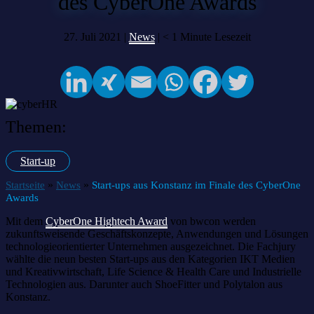
des CyberOne Awards
27. Juli 2021 |
News
|
< 1
Minute Lesezeit
Themen:
Start-up
»
»
Startseite
News
Start-ups aus Konstanz im Finale des CyberOne
Awards
Mit dem
CyberOne Hightech Award
von bwcon werden
zukunftsweisende Geschäftskonzepte, Anwendungen und Lösungen
technologieorientierter Unternehmen ausgezeichnet. Die Fachjury
wählte die neun besten Start-ups aus den Kategorien IKT Medien
und Kreativwirtschaft, Life Science & Health Care und Industrielle
Technologien aus. Darunter auch ShoeFitter und Polytalon aus
Konstanz.