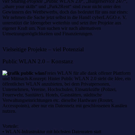
vier Sharing-Projekte „Public WLAN 2.0“, „Bürgerservice 24/7“,
„share your skills“ und „Park2Rent“ sind zwar nicht unter den
Gewinnern des Wettbewerbs, doch das bedeutet für uns nur eines:
Wir nehmen die Sache jetzt selbst in die Hand! cyberLAGO e. V.
unterstützt die Ideengeber weiterhin und setzt ihre Projekte aus
eigener Kraft um. Nun suchen wir nach alternativen
Umsetzungsmöglichkeiten und Finanzierungen.
Vielseitige Projekte – viel Potenzial
Public WLAN 2.0 – Konstanz
Freies WLAN für alle dank offener Plattform
und Mitmach-Konzept: Hinter Public WLAN 2.0 steht die Idee, ein
öffentliches WLAN anzubieten, bei dem Privatpersonen,
Unternehmen, Vereine, Hochschulen, Einsatzkräfte (Polizei,
Feuerwehr, Sanitäter), Hotels, Gaststätten, städtische
Verwaltungseinrichtungen etc. dieselbe Hardware (Router,
Accesspoints), aber nur ein Datennetz mit geschlossenen Kanälen
nutzen.
Vorteile:
• WLAN-Infrastruktur mit höchsten Datenraten statt