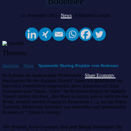
Bodensee
11. November 2015 |
News
|
4
Minuten Lesezeit
Themen:
»
»
Startseite
News
Spannende Sharing-Projekte vom Bodensee
Im Rahmen des landesweiten Wettbewerbs „
Share Economy
–
Impulsgeber für den digitalen Wandel“ haben wir gemeinsam vier
innovative Projektideen eingesendet, deren Initiatoren mit ihren
Konzepten zum Thema „Teilen“ die Bodensee-Region im digitalen
Wandel stärken möchten. „Bei Share Economy geht es nicht um den
Besitz, sondern um den Zugang zu Ressourcen (…), um das Teilen,
Tauschen, Mieten und Schenken von materiellen und immateriellen
Ressourcen.“ (Share Economy)
Vier Projekte. Kein Gewinner. Aber jede Menge Motivation! Die