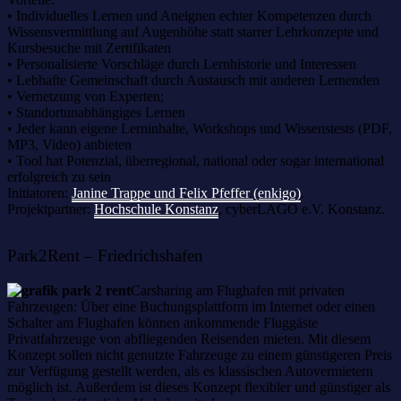
• Individuelles Lernen und Aneignen echter Kompetenzen durch
Wissensvermittlung auf Augenhöhe statt starrer Lehrkonzepte und
Kursbesuche mit Zertifikaten
• Personalisierte Vorschläge durch Lernhistorie und Interessen
• Lebhafte Gemeinschaft durch Austausch mit anderen Lernenden
• Vernetzung von Experten;
• Standortunabhängiges Lernen
• Jeder kann eigene Lerninhalte, Workshops und Wissenstests (PDF,
MP3, Video) anbieten
• Tool hat Potenzial, überregional, national oder sogar international
erfolgreich zu sein
Initiatoren:
Janine Trappe und Felix Pfeffer (enkigo)
.
Projektpartner:
Hochschule Konstanz
, cyberLAGO e.V. Konstanz.
Park2Rent – Friedrichshafen
Carsharing am Flughafen mit privaten
Fahrzeugen: Über eine Buchungsplattform im Internet oder einen
Schalter am Flughafen können ankommende Fluggäste
Privatfahrzeuge von abfliegenden Reisenden mieten. Mit diesem
Konzept sollen nicht genutzte Fahrzeuge zu einem günstigeren Preis
zur Verfügung gestellt werden, als es klassischen Autovermietern
möglich ist. Außerdem ist dieses Konzept flexibler und günstiger als