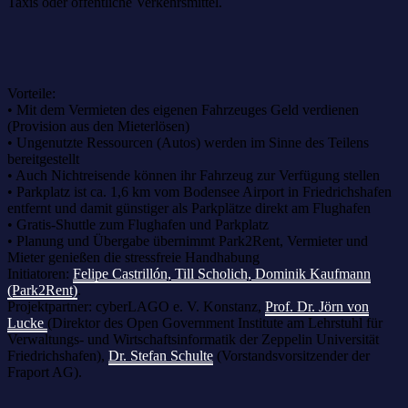
Taxis oder öffentliche Verkehrsmittel.
Vorteile:
• Mit dem Vermieten des eigenen Fahrzeuges Geld verdienen
(Provision aus den Mieterlösen)
• Ungenutzte Ressourcen (Autos) werden im Sinne des Teilens
bereitgestellt
• Auch Nichtreisende können ihr Fahrzeug zur Verfügung stellen
• Parkplatz ist ca. 1,6 km vom Bodensee Airport in Friedrichshafen
entfernt und damit günstiger als Parkplätze direkt am Flughafen
• Gratis-Shuttle zum Flughafen und Parkplatz
• Planung und Übergabe übernimmt Park2Rent, Vermieter und
Mieter genießen die stressfreie Handhabung
Initiatoren:
Felipe Castrillón, Till Scholich, Dominik Kaufmann
(Park2Rent)
.
Projektpartner: cyberLAGO e. V. Konstanz,
Prof. Dr. Jörn von
Lucke
(Direktor des Open Government Institute am Lehrstuhl für
Verwaltungs- und Wirtschaftsinformatik der Zeppelin Universität
Friedrichshafen),
Dr. Stefan Schulte
(Vorstandsvorsitzender der
Fraport AG).