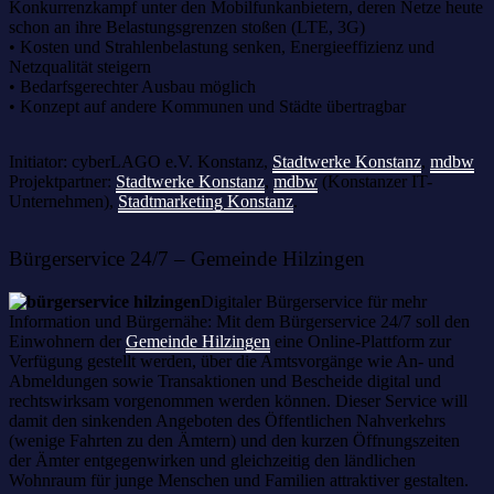
Konkurrenzkampf unter den Mobilfunkanbietern, deren Netze heute
schon an ihre Belastungsgrenzen stoßen (LTE, 3G)
• Kosten und Strahlenbelastung senken, Energieeffizienz und
Netzqualität steigern
• Bedarfsgerechter Ausbau möglich
• Konzept auf andere Kommunen und Städte übertragbar
Initiator: cyberLAGO e.V. Konstanz,
Stadtwerke Konstanz
,
mdbw
Projektpartner:
Stadtwerke Konstanz
,
mdbw
(Konstanzer IT-
Unternehmen),
Stadtmarketing Konstanz
.
Bürgerservice 24/7 – Gemeinde Hilzingen
Digitaler Bürgerservice für mehr
Information und Bürgernähe: Mit dem Bürgerservice 24/7 soll den
Einwohnern der
Gemeinde Hilzingen
eine Online-Plattform zur
Verfügung gestellt werden, über die Amtsvorgänge wie An- und
Abmeldungen sowie Transaktionen und Bescheide digital und
rechtswirksam vorgenommen werden können. Dieser Service will
damit den sinkenden Angeboten des Öffentlichen Nahverkehrs
(wenige Fahrten zu den Ämtern) und den kurzen Öffnungszeiten
der Ämter entgegenwirken und gleichzeitig den ländlichen
Wohnraum für junge Menschen und Familien attraktiver gestalten.