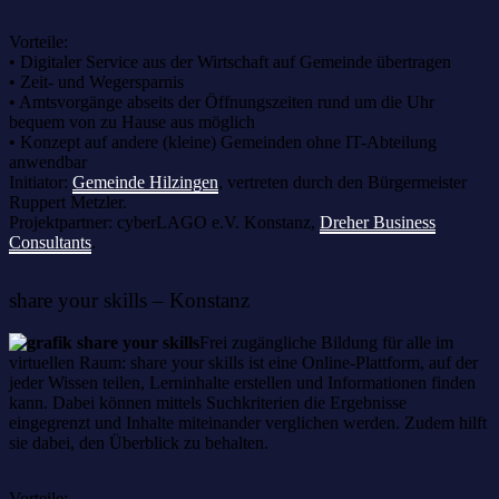
Vorteile:
• Digitaler Service aus der Wirtschaft auf Gemeinde übertragen
• Zeit- und Wegersparnis
• Amtsvorgänge abseits der Öffnungszeiten rund um die Uhr
bequem von zu Hause aus möglich
• Konzept auf andere (kleine) Gemeinden ohne IT-Abteilung
anwendbar
Initiator:
Gemeinde Hilzingen
, vertreten durch den Bürgermeister
Ruppert Metzler.
Projektpartner: cyberLAGO e.V. Konstanz,
Dreher Business
Consultants
.
share your skills – Konstanz
Frei zugängliche Bildung für alle im
virtuellen Raum: share your skills ist eine Online-Plattform, auf der
jeder Wissen teilen, Lerninhalte erstellen und Informationen finden
kann. Dabei können mittels Suchkriterien die Ergebnisse
eingegrenzt und Inhalte miteinander verglichen werden. Zudem hilft
sie dabei, den Überblick zu behalten.
Vorteile: