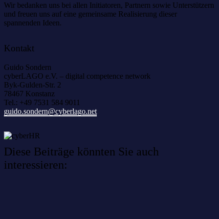
Wir bedanken uns bei allen Initiatoren, Partnern sowie Unterstützern
und freuen uns auf eine gemeinsame Realisierung dieser
spannenden Ideen.
Kontakt
Guido Sondern
cyberLAGO e.V. – digital competence network
Byk-Gulden-Str. 2
78467 Konstanz
Tel.: +49 7531 584 9011
guido.sondern@cyberlago.net
Diese Beiträge könnten Sie auch
interessieren:
Willkommen im Netzwerk: sinustek