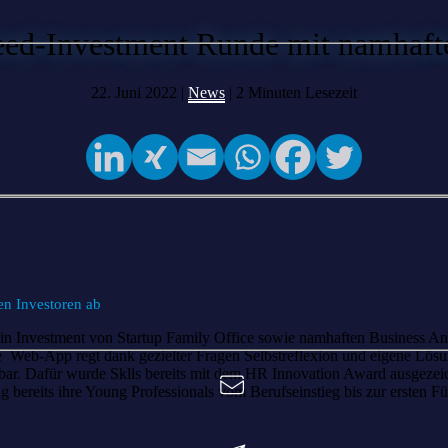
Seed-Investment Runde mit namhaft
22. Juni 2022 |
News
|
2
Minuten Lesezeit
en Investoren ab
ein Investment von Startup Family Office sowie namhaften Business An
ie Web-App regt dank gezielter Fragen Selbstreflexion und eigene Lösu
ügbar. Dafür wurde Sklls bereits mit dem HR Innovation Award ausgeze
bereits ihre Young Professionals vom Berufseinstieg bis zur ersten Fü