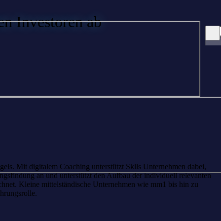
en Investoren ab
gels. Mit digitalem Coaching unterstützt Sklls Unternehmen dabei,
ngsfindung an und unterstützt den Aufbau der individuell relevanten
ichnet. Kleine mittelständische Unternehmen wie mm1 bis hin zu
hrungsrolle.