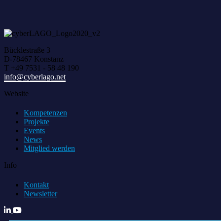
Bücklestraße 3
D-78467 Konstanz
T +49 7531 - 58 48 190
info@cyberlago.net
Website
Kompetenzen
Projekte
Events
News
Mitglied werden
Info
Kontakt
Newsletter