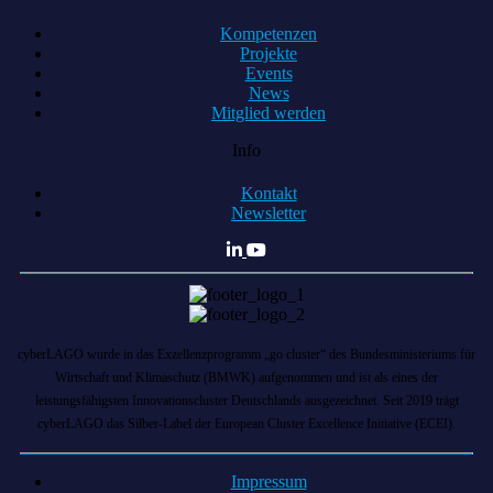
Kompetenzen
Projekte
Events
News
Mitglied werden
Info
Kontakt
Newsletter
cyberLAGO wurde in das Exzellenzprogramm „go cluster“ des Bundesministeriums für
Wirtschaft und Klimaschutz (BMWK) aufgenommen und ist als eines der
leistungsfähigsten Innovationscluster Deutschlands ausgezeichnet. Seit 2019 trägt
cyberLAGO das Silber-Label der European Cluster Excellence Initiative (ECEI).
Impressum