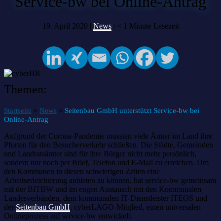
Service-bw bei Online-Antrag
19. April 2020 |
News
|
< 1
Minute Lesezeit
Themen:
»
»
Startseite
News
Seitenbau GmbH unterstützt Service-bw bei
Online-Antrag
Aufgrund der Corona-Pandemie mussten viele Ämter im Land ihre
Pforten für den Besucherverkehr schließen. Die Städte, Gemeinden
und Landratsämter sind für ihre Bürger nicht mehr persönlich,
sondern nur noch per Brief, Telefon und E-Mail zu erreichen. Um
den Kommunen in diesen schwierigen Zeiten eine
Arbeitserleichterung anbieten zu können, hat service-bw gemeinsam
mit der BITBW und im engen Austausch mit den Kommunalen
Landesverbänden, dem kommunalen IT-Dienstleister ITEOS und
der
Seitenbau GmbH
, cyberLAGO-Mitglied, einen universalen
Onlineprozess auf service-bw entwickelt.