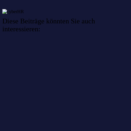
Diese Beiträge könnten Sie auch
interessieren:
Willkommen im Netzwerk: sinustek
Willkommen im Netzwerk: kask.bio