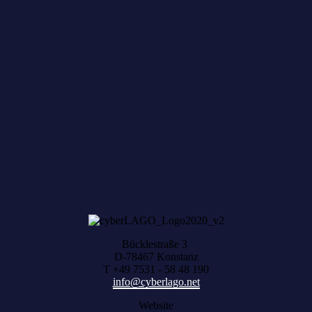
Zum achten Mal geerntet: Beim HACK AND
HARVEST zählt, was zusammenwächst
Bücklestraße 3
D-78467 Konstanz
T +49 7531 - 58 48 190
info@cyberlago.net
Website