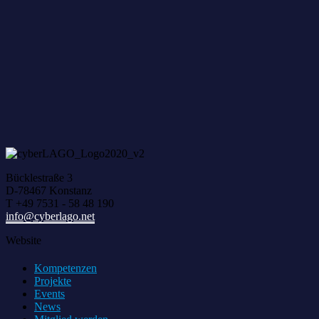
Zum achten Mal geerntet: Beim HACK AND HARVEST z
Bücklestraße 3
D-78467 Konstanz
T +49 7531 - 58 48 190
info@cyberlago.net
Website
Kompetenzen
Projekte
Events
News