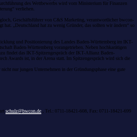
Durchführung des Wettbewerbs wird vom Ministerium für Finanzen
erung“ verliehen.
egloch, Geschäftsführer von C&S Marketing, verantwortlicher bwcon-
t hat. „Deutschland hat zu wenig Gründer, das sollten wir ändern“ so
twicklung und Positionierung des Landes Baden-Württemberg im IKT-
rtschaft Baden-Württemberg vorangetrieben. Neben hochkarätigen
dazu findet das IKT-Spitzengespräch der IKT-Allianz Baden-
ch Awards ist, in der Arena statt. Im Spitzengespräch wird sich die
r nicht nur jungen Unternehmen in der Gründungsphase eine gute
art
schulz@bwcon.de
, Tel.: 0711-18421-608, Fax: 0711-18421-699