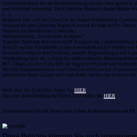
Unternehmerteams bei der Businessplanung, so dass diese gezielt i
und Wirtschaft unterstützt. Der CyberOne Hightech Award Baden-Wür
(…)
In diesem Jahr wird der CyberOne bei Baden-Württemberg: Connected 
Vorstand für den CyberOne Hightech Award. Er folgt auf Dr. Tilman S
Siegloch zur Intention des CyberOne.
Pressemitteilung „Award meets Kongress“
Tagsüber findet mit dem Forward-IT-Kongress die Landeskonferenz z
Bereich und die Schnittstelle zu den Anwenderbranchen werden von 
Keynotes werden in den Fachforen aktuelle Fragestellungen von Exper
Württemberg unter der Leitung des stellvertretenden Ministerpräsiden
IKT-Allianz mit dem Fortschritt der begonnen Projekte und Maßnahm
Mit dem Zusammenschluss von CyberOne und Forward IT positioniert 
Infrastruktur bietet sondern auch vom KMU bis hin zum Konzern die 
Mehr über den CyberOne finden Sie
HIER
Die neue Ausschreibung für Herbst 2015 finden Sie
HIER
Ansprechpartner für die Presse Nina Schulz Kommunikation und PR B
Diese Beiträge könnten Sie auch interessiere