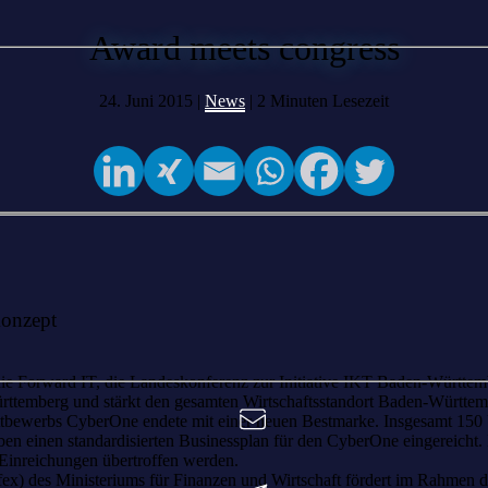
Award meets congress
24. Juni 2015 |
News
|
2
Minuten Lesezeit
onzept
Forward IT, die Landeskonferenz zur Initiative IKT Baden-Württemb
ürttemberg und stärkt den gesamten Wirtschaftsstandort Baden-Württemb
-Wettbewerbs CyberOne endete mit einer neuen Bestmarke. Insgesamt 15
n einen standardisierten Businessplan für den CyberOne eingereicht. D
Einreichungen übertroffen werden.
fex) des Ministeriums für Finanzen und Wirtschaft fördert im Rahmen