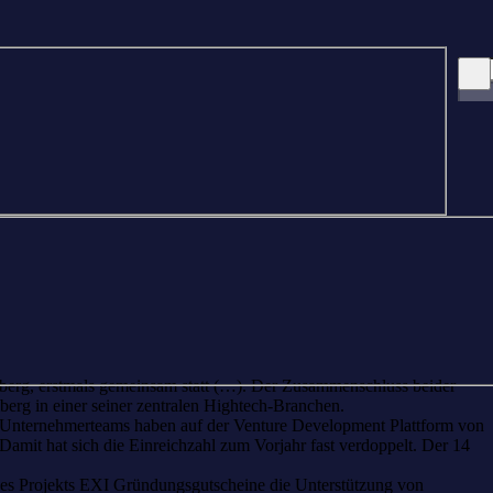
erg, erstmals gemeinsam statt (…). Der Zusammenschluss beider
erg in einer seiner zentralen Hightech-Branchen.
0 Unternehmerteams haben auf der Venture Development Plattform von
amit hat sich die Einreichzahl zum Vorjahr fast verdoppelt. Der 14
 des Projekts EXI Gründungsgutscheine die Unterstützung von