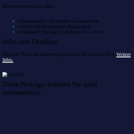
Bewertet werden vor allem:
Leistungsstärke, Modernität und Kreativität
soziales und ökologisches Engagement
vorbildhafter Beitrag zur Zukunft des Landes
Infos und Deadline
Die erste Phase der Bewerbung endet am 26. Februar 2024.
Weitere
Infos.
Diese Beiträge könnten Sie auch
interessieren:
Willkommen im Netzwerk: sinustek