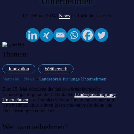
Unternehmen
02. Februar 2024 |
News
|
< 1
Minute Lesezeit
Themen:
Innovation
Wettbewerb
»
»
Startseite
News
Landespreis für junge Unternehmen
Zum 15. Mal schreiben die baden-württembergische
Landesregierung und die L‑Bank den
Landespreis für junge
Unternehmen
aus. Prämiert werden Unternehmerinnen und
Unternehmer, die aus ihren Ideen innovative Produkte und
Dienstleistungen entwickeln.
Wer kann teilnehmen?