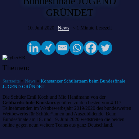
Bundesfinale JUGEND
GRÜNDET
10. Juni 2020 |
News
|
< 1
Minute Lesezeit
Themen:
»
»
Startseite
News
Konstanzer Schülerteam beim Bundesfinale
JUGEND GRÜNDET
Die Schüler Emil Koch und Mio Hanßmann von der
Gebhardschule Konstanz
gehören zu den besten von 4.117
Teilnehmenden im Wettbewerbsjahr 2019/2020 des bundesweiten
Wettbewerbs für Schüler*innen und Auszubildende. Beim
Bundesfinale am 18. und 19. Juni 2020 wettstreiten die beiden
online gegen neun weitere Teams aus ganz Deutschland.