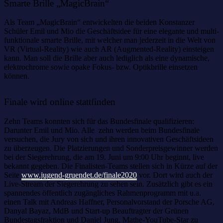
Smarte Brille „MagicBrain“
Als Team „MagicBrain“ entwickelten die beiden Konstanzer
Schüler Emil und Mio die Geschäftsidee für eine elegante und multi-
funktionale smarte Brille, mit welcher man jederzeit in die Welt von
VR (Virtual-Reality) wie auch AR (Augmented-Reality) einsteigen
kann. Man soll die Brille aber auch lediglich als eine dynamische,
elektrochrome sowie opake Fokus- bzw. Optikbrille einsetzen
können.
Finale wird online stattfinden
Zehn Teams konnten sich für das Bundesfinale qualifizieren:
Darunter Emil und Mio. Alle zehn werden beim Bundesfinale
versuchen, die Jury von sich und ihren innovativen Geschäftsideen
zu überzeugen. Die Platzierungen und Sonderpreisgewinner werden
bei der Siegerehrung, die am 19. Juni um 9:00 Uhr beginnt, live
bekannt gegeben. Die Finalisten-Teams stellen sich in Kürze auf der
Seite
www.jugend-gruendet.de/finale2020
vor. Dort wird auch der
Live-Stream der Siegerehrung zu sehen sein. Zusätzlich gibt es ein
spannendes öffentlich zugängliches Rahmenprogramm mit u.a.
einen Talk mit Andreas Haffner, Personalvorstand der Porsche AG,
Danyal Bayaz, MdB und Start-up Beauftragter der Grünen
Bundestagsfraktion und Daniel Jung, Mathe-YouTube-Star zu