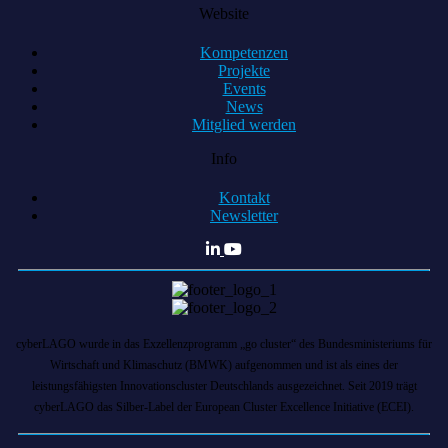
Website
Kompetenzen
Projekte
Events
News
Mitglied werden
Info
Kontakt
Newsletter
cyberLAGO wurde in das Exzellenzprogramm „go cluster“ des Bundesministeriums für
Wirtschaft und Klimaschutz (BMWK) aufgenommen und ist als eines der
leistungsfähigsten Innovationscluster Deutschlands ausgezeichnet. Seit 2019 trägt
cyberLAGO das Silber-Label der European Cluster Excellence Initiative (ECEI).