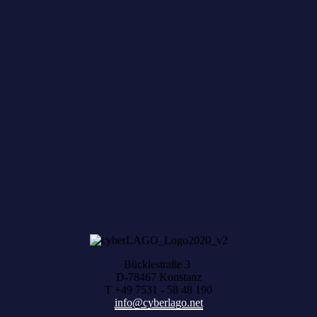
Zum achten Mal geerntet: Beim HACK AND
HARVEST zählt, was zusammenwächst
Bücklestraße 3
D-78467 Konstanz
T +49 7531 - 58 48 190
info@cyberlago.net