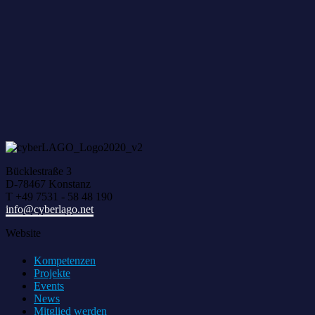
Zum achten Mal geerntet: Beim HACK AND HARVEST z
Bücklestraße 3
D-78467 Konstanz
T +49 7531 - 58 48 190
info@cyberlago.net
Website
Kompetenzen
Projekte
Events
News
Mitglied werden