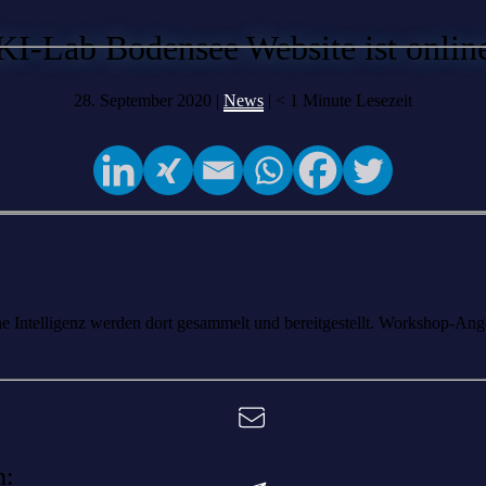
KI-Lab Bodensee Website ist onlin
28. September 2020 |
News
|
< 1
Minute Lesezeit
he Intelligenz werden dort gesammelt und bereitgestellt. Workshop-A
n: