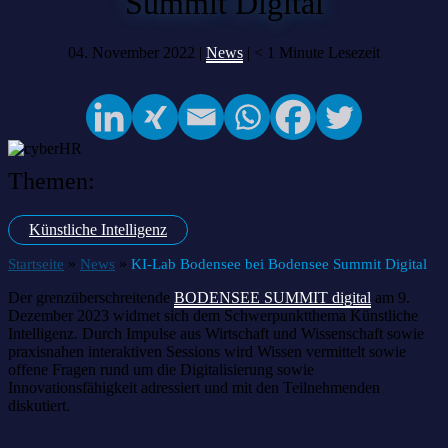
Summit Digital
04. November 2022 |
News
|
< 1
Minute Lesezeit
Themen:
Künstliche Intelligenz
»
»
Startseite
News
KI-Lab Bodensee bei Bodensee Summit Digital
Der grenzüberschreitende
BODENSEE SUMMIT digital
am 9.
Dezember 2023 widmet sich dem Schwerpunktthema Künstliche
Intelligenz. Durch Impulse aus Wirtschaft und Wissenschaft sowie
praxisnahen interaktiven Sessions wird Wissen vermittelt sowie
offene Fragen rund um die Digitalisierung sowie
Innovationsfähigkeit adressiert und mit den Teilnehmenden
diskutiert.