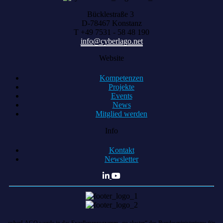
Bücklestraße 3
D-78467 Konstanz
T +49 7531 - 58 48 190
info@cyberlago.net
Website
Kompetenzen
Projekte
Events
News
Mitglied werden
Info
Kontakt
Newsletter
cyberLAGO wurde in das Exzellenzprogramm „go cluster“ des Bundesministeriums für