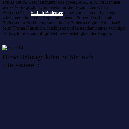
Tobias Fauth, Geschäftsführer des cyberLAGO e.V., im Rahmen
seines Vortrags „KI-Kompetenz für die Region: das KI-Lab
Bodensee“ das
KI-Lab Bodensee
näher vorstellen und aufzeigen,
wie Unternehmen die Angebote nutzen können. Das KI-Lab
Bodensee ist für Unternehmen in der Bodenseeregion Anlaufstelle
beim Thema Künstliche Intelligenz und leistet damit einen wichtigen
Beitrag für die zukünftige Wettbewerbsfähigkeit der Region.
Diese Beiträge könnten Sie auch
interessieren:
Willkommen im Netzwerk: sinustek