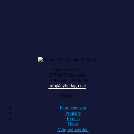
Zum achten Mal geerntet: Beim HACK AND
HARVEST zählt, was zusammenwächst
Bücklestraße 3
D-78467 Konstanz
T +49 7531 - 58 48 190
info@cyberlago.net
Website
Kompetenzen
Projekte
Events
News
Mitglied werden