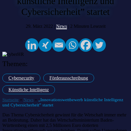
künstliche Intelligenz und
Cybersicherheit” startet
29. März 2022 |
News
|
2
Minuten Lesezeit
Themen:
Cybersecurity
Förderausschreibung
Künstliche Intelligenz
»
»
Startseite
News
„Innovationswettbewerb künstliche Intelligenz
und Cybersicherheit” startet
Das Thema Cybersicherheit gewinnt für die Wirtschaft immer mehr
an Bedeutung. Daher hat das Wirtschaftsministerium Baden-
Württemberg einen mit 2,5 Millionen Euro dotierten
Innovationswettbewerb ausgeschrieben. Damit sollen Unternehmen