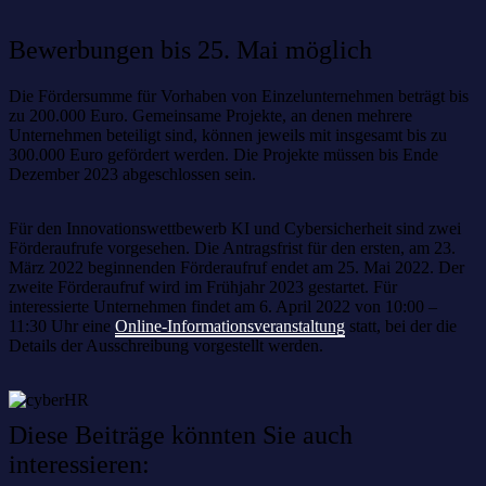
Bewerbungen bis 25. Mai möglich
Die Fördersumme für Vorhaben von Einzelunternehmen beträgt bis
zu 200.000 Euro. Gemeinsame Projekte, an denen mehrere
Unternehmen beteiligt sind, können jeweils mit insgesamt bis zu
300.000 Euro gefördert werden. Die Projekte müssen bis Ende
Dezember 2023 abgeschlossen sein.
Für den Innovationswettbewerb KI und Cybersicherheit sind zwei
Förderaufrufe vorgesehen. Die Antragsfrist für den ersten, am 23.
März 2022 beginnenden Förderaufruf endet am 25. Mai 2022. Der
zweite Förderaufruf wird im Frühjahr 2023 gestartet. Für
interessierte Unternehmen findet am 6. April 2022 von 10:00 –
11:30 Uhr eine
Online-Informationsveranstaltung
statt, bei der die
Details der Ausschreibung vorgestellt werden.
Diese Beiträge könnten Sie auch
interessieren: