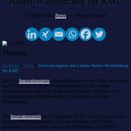
Baden-Württemberg für KMU
12. März 2020 |
News
|
< 1
Minute Lesezeit
Themen:
»
»
Startseite
News
Innovationspreis des Landes Baden-Württemberg
für KMU
Mit dem
Innovationspreis
ehrt das Ministerium für Wirtschaft, Arbeit
und Wohnungsbau Baden-Württemberg auch 2020 wieder
unkonventionelle Ideen für innovative Produkte, Verfahren oder
Dienstleistungen mittelständischer Unternehmen in Baden-
Württemberg.
Der
Innovationspreis
ist mit insgesamt 50.000 Euro dotiert und dem
früheren Wirtschaftsminister Dr. Rudolf Eberle (1926-1984)
gewidmet. Mit dem Preis werden seit 1985 kleine und mittlere