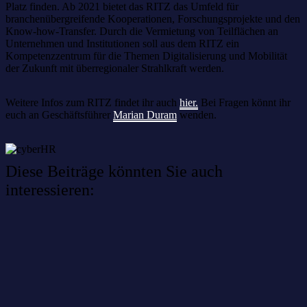
Platz finden. Ab 2021 bietet das RITZ das Umfeld für
branchenübergreifende Kooperationen, Forschungsprojekte und den
Know-how-Transfer. Durch die Vermietung von Teilflächen an
Unternehmen und Institutionen soll aus dem RITZ ein
Kompetenzzentrum für die Themen Digitalisierung und Mobilität
der Zukunft mit überregionaler Strahlkraft werden.
Weitere Infos zum RITZ findet ihr auch
hier.
Bei Fragen könnt ihr
euch an Geschäftsführer
Marian Duram
wenden.
Diese Beiträge könnten Sie auch
interessieren:
Willkommen im Netzwerk: sinustek