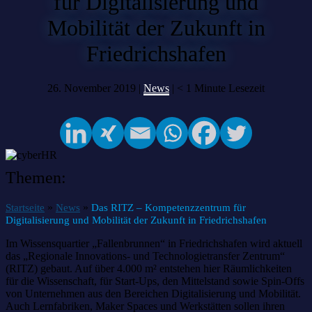
für Digitalisierung und
Mobilität der Zukunft in
Friedrichshafen
26. November 2019 |
News
|
< 1
Minute Lesezeit
Themen:
»
»
Startseite
News
Das RITZ – Kompetenzzentrum für
Digitalisierung und Mobilität der Zukunft in Friedrichshafen
Im Wissensquartier „Fallenbrunnen“ in Friedrichshafen wird aktuell
das „Regionale Innovations- und Technologietransfer Zentrum“
(RITZ) gebaut. Auf über 4.000 m² entstehen hier Räumlichkeiten
für die Wissenschaft, für Start-Ups, den Mittelstand sowie Spin-Offs
von Unternehmen aus den Bereichen Digitalisierung und Mobilität.
Auch Lernfabriken, Maker Spaces und Werkstätten sollen ihren