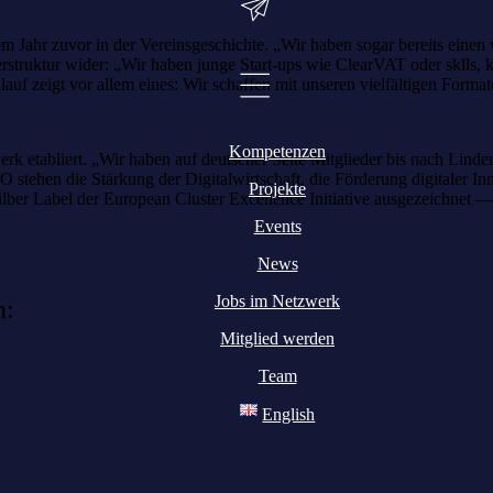
 Jahr zuvor in der Vereinsgeschichte. „Wir haben sogar bereits einen 
rstruktur wider: „Wir haben junge Start-ups wie ClearVAT oder sklls, 
uf zeigt vor allem eines: Wir schaffen mit unseren vielfältigen Forma
Kompetenzen
rk etabliert. „Wir haben auf deutscher Seite Mitglieder bis nach Linde
tehen die Stärkung der Digitalwirtschaft, die Förderung digitaler Inn
Projekte
ber Label der European Cluster Excellence Initiative ausgezeichnet — 
Events
News
Jobs im Netzwerk
n:
Mitglied werden
Team
English