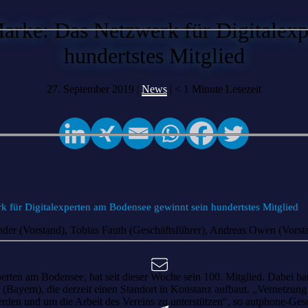
rke: Das Netzwerk für Digitalexp
hundertstes Mitglied
27. September 2019 |
News
|
< 1
Minute Lesezeit
für Digitalexperten am Bodensee gewinnt sein hundertstes Mitglied
nder (Vorstand), Tobias Fauth (Geschäftsführer), Andreas Owen (Vors
rten am Bodensee, hat seit dieser Woche sein 100. Mitglied. Dabei h
Bayern), die derzeit einen Standort in Konstanz aufbaut. „Vernetzung i
werden und um die Arbeit des Vereins zu unterstützen“, so autphone-Ge