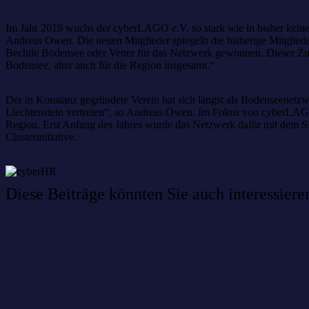
Im Jahr 2019 wuchs der cyberLAGO e.V. so stark wie in bisher keinem
Andreas Owen. Die neuen Mitglieder spiegeln die bisherige Mitgliede
Bechtle Bodensee oder Vetter für das Netzwerk gewonnen. Dieser Zula
Bodensee, aber auch für die Region insgesamt.“
Der in Konstanz gegründete Verein hat sich längst als Bodenseenetzwe
Liechtenstein vertreten“, so Andreas Owen. Im Fokus von cyberLAGO s
Region. Erst Anfang des Jahres wurde das Netzwerk dafür mit dem Sil
Clusterinitiative.
Diese Beiträge könnten Sie auch interessiere
Willkommen im Netzwerk: sinustek