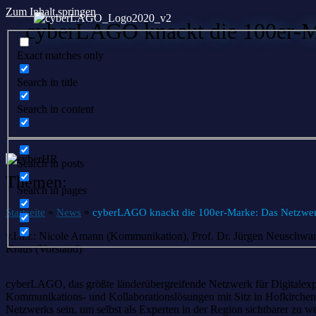
Zum Inhalt springen
cyberLAGO knackt die 100er-Ma
Exact matches only
Search in title
Search in content
Search in posts
Themen:
Search in pages
»
»
Startseite
News
cyberLAGO knackt die 100er-Marke: Das Netzwerk 
v.l.n.r.: Nicole Amann (Kommunikation), Prof. Dr. Jürgen Neuschwa
Kraus (Vorstand)
cyberLAGO, das größte länderübergreifende Netzwerk für Digitalexpe
Kommunikations- und Kollaborationslösungen mit Sitz in Hofkirchen (
Netzwerks sein, um selbst als Experten in der Region sichtbarer zu 