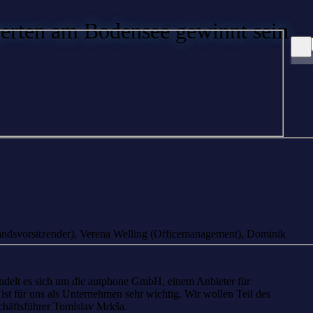
erten am Bodensee gewinnt sein
tandsvorsitzender), Verena Welling (Officemanagement), Dominik
andelt es sich um die autphone GmbH, einem Anbieter für
st für uns als Unternehmen sehr wichtig. Wir wollen Teil des
schäftsführer Tomislav Mrkša.