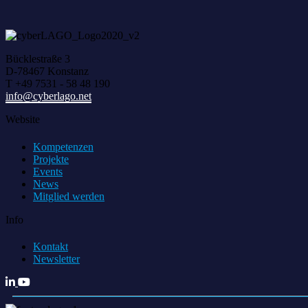
Bücklestraße 3
D-78467 Konstanz
T +49 7531 - 58 48 190
info@cyberlago.net
Website
Kompetenzen
Projekte
Events
News
Mitglied werden
Info
Kontakt
Newsletter