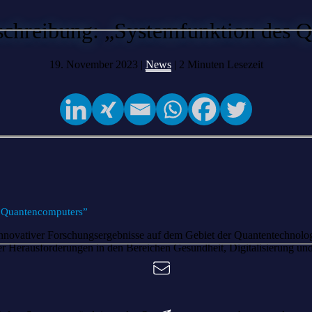
hreibung: „Systemfunktion des 
19. November 2023 |
News
|
2
Minuten Lesezeit
 Quantencomputers”
nnovativer Forschungsergebnisse auf dem Gebiet der Quantentechnologi
r Herausforderungen in den Bereichen Gesundheit, Digitalisierung und 