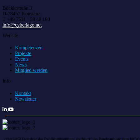
Bücklestraße 3
D-78467 Konstanz
T +49 7531 - 58 48 190
info@cyberlago.net
Website
Kompetenzen
Projekte
Events
News
Mitglied werden
Info
Kontakt
Newsletter
cyberLAGO wurde in das Exzellenzprogramm „go cluster“ des Bundesministeriums für Wirts