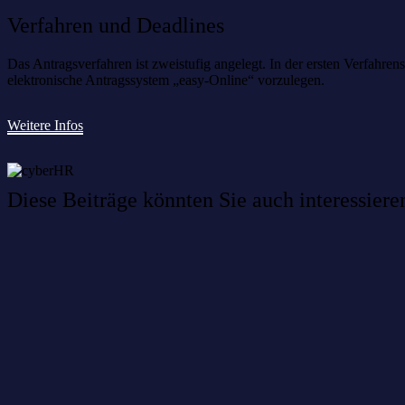
Verfahren und Deadlines
Das Antragsverfahren ist zweistufig angelegt. In der ersten Verfahren
elektronische Antragssystem „easy-Online“ vorzulegen.
Weitere Infos
Diese Beiträge könnten Sie auch interessiere
Willkommen im Netzwerk: sinustek