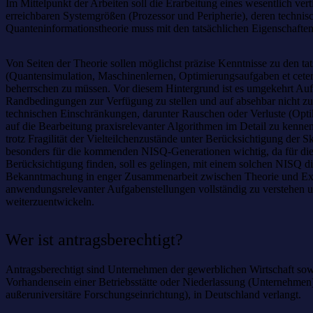
Im Mittelpunkt der Arbeiten soll die Erarbeitung eines wesentlich ver
erreichbaren Systemgrößen (Prozessor und Peripherie), deren techni
Quanteninformationstheorie muss mit den tatsächlichen Eigenschaft
Von Seiten der Theorie sollen möglichst präzise Kenntnisse zu den 
(Quantensimulation, Maschinenlernen, Optimierungsaufgaben et cetera)
beherrschen zu müssen. Vor diesem Hintergrund ist es umgekehrt Aufg
Randbedingungen zur Verfügung zu stellen und auf absehbar nicht zu 
technischen Einschränkungen, darunter Rauschen oder Verluste (Optik
auf die Bearbeitung praxisrelevanter Algorithmen im Detail zu ken
trotz Fragilität der Vielteilchenzustände unter Berücksichtigung de
besonders für die kommenden NISQ-Generationen wichtig, da für die
Berücksichtigung finden, soll es gelingen, mit einem solchen NISQ 
Bekannt­machung in enger Zusammenarbeit zwischen Theorie und Expe
anwendungsrelevanter Aufgaben­stellungen vollständig zu verstehen 
weiterzuentwickeln.
Wer ist antragsberechtigt?
Antragsberechtigt sind Unternehmen der gewerblichen Wirtschaft s
Vorhandensein einer Betriebsstätte oder Niederlassung (Unternehmen)
außeruniversitäre Forschungseinrichtung), in Deutschland verlangt.