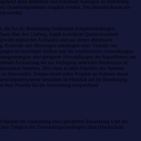
gehend dann detaillierte und belastbare Aussagen zu mittelfristig
baren Quantenalgorithmen möglich werden. Der abstrakte Raum der
cht werden.
n, die bei der Bearbeitung bestimmter Aufgabenstellungen
Wissen über den Umfang, fragile korrelierte Quantenzustände
weils realisierten Aufbauten und aus diesen ableitbaren
g, Kontrolle und Messungen unterliegen einer Vielzahl von
rägungen im jeweiligen Aufbau und die resultierenden Auswirkungen
idungsstrategien oder geeignete Abwandlungen der Algorithmen, um
 optimale Ausnutzung der zur Verfügung stehenden Ressourcen ist
pensation bestehen. Dies muss in allen Aspekten des Systems
en zu überwinden. Entsprechend sollen Projekte im Rahmen dieser
ntencomputersysteme besonders im Hinblick auf die Bearbeitung
s ihrer Priorität für die Anwendung entsprechend
 Zeitpunkt der Auszahlung einer gewährten Zuwendung wird das
tlichen Tätigkeit des Zuwendungsempfängers dient (Hochschule,