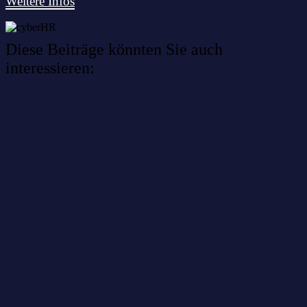
Weitere Infos
Diese Beiträge könnten Sie auch
interessieren:
Willkommen im Netzwerk: sinustek
Willkommen im Netzwerk: kask.bio