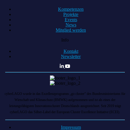
Kompetenzen
Projekte
Events
News
Mitglied werden
Info
Kontakt
Newsletter
cyberLAGO wurde in das Exzellenzprogramm „go cluster“ des Bundesministeriums für
Wirtschaft und Klimaschutz (BMWK) aufgenommen und ist als eines der
leistungsfähigsten Innovationscluster Deutschlands ausgezeichnet. Seit 2019 trägt
cyberLAGO das Silber-Label der European Cluster Excellence Initiative (ECEI).
Impressum