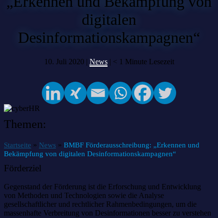
„Erkennen und Bekämpfung von
digitalen
Desinformationskampagnen“
10. Juli 2020 |
News
|
< 1
Minute Lesezeit
Themen:
»
»
Startseite
News
BMBF Förderausschreibung: „Erkennen und
Bekämpfung von digitalen Desinformationskampagnen“
Förderziel
Gegenstand der Förderung ist die Erforschung und Entwicklung
von Methoden und Technologien sowie die Analyse
gesellschaftlicher und rechtlicher Rahmenbedingungen, um die
massenhafte Verbreitung von Desinformationen besser zu verstehen