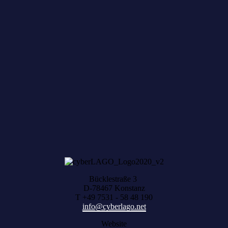
Zum achten Mal geerntet: Beim HACK AND
HARVEST zählt, was zusammenwächst
Bücklestraße 3
D-78467 Konstanz
T +49 7531 - 58 48 190
info@cyberlago.net
Website