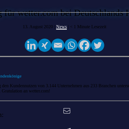
 für wetter.com bei Deutschlands
13. August 2020 |
News
|
< 1
Minute Lesezeit
undenkönige
lig den Kundennutzen von 3.144 Unternehmen aus 233 Branchen unters
 Gratulation an wetter.com!
n: