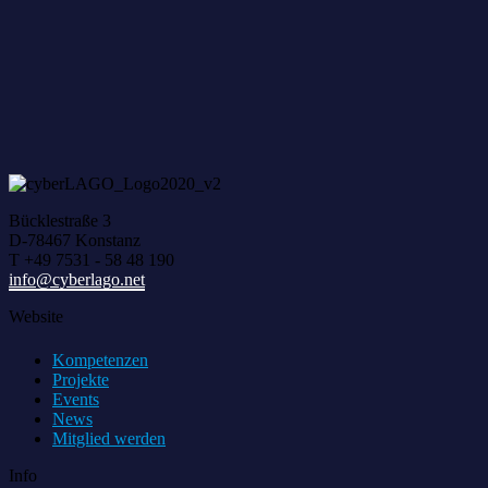
Bücklestraße 3
D-78467 Konstanz
T +49 7531 - 58 48 190
info@cyberlago.net
Website
Kompetenzen
Projekte
Events
News
Mitglied werden
Info