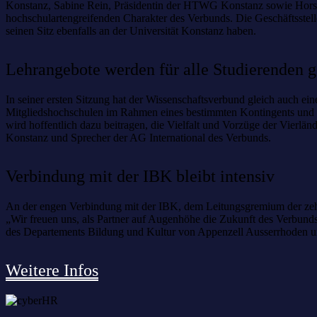
Konstanz, Sabine Rein, Präsidentin der HTWG Konstanz sowie Horst B
hochschulartengreifenden Charakter des Verbunds. Die Geschäftsstell
seinen Sitz ebenfalls an der Universität Konstanz haben.
Lehrangebote werden für alle Studierenden g
In seiner ersten Sitzung hat der Wissenschaftsverbund gleich auch ei
Mitgliedshochschulen im Rahmen eines bestimmten Kontingents und Kri
wird hoffentlich dazu beitragen, die Vielfalt und Vorzüge der Vierlän
Konstanz und Sprecher der AG International des Verbunds.
Verbindung mit der IBK bleibt intensiv
An der engen Verbindung mit der IBK, dem Leitungsgremium der zehn
„Wir freuen uns, als Partner auf Augenhöhe die Zukunft des Verbunds 
des Departements Bildung und Kultur von Appenzell Ausserrhoden u
Weitere Infos