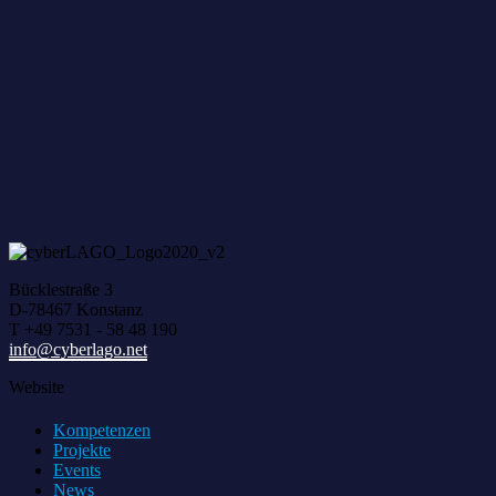
Zum achten Mal geerntet: Beim HACK AND HARVEST z
Bücklestraße 3
D-78467 Konstanz
T +49 7531 - 58 48 190
info@cyberlago.net
Website
Kompetenzen
Projekte
Events
News