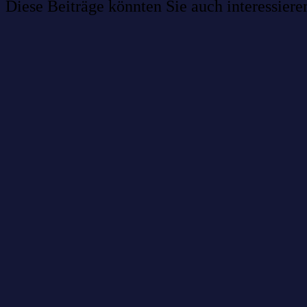
Diese Beiträge könnten Sie auch interessiere
Willkommen im Netzwerk: sinustek
Willkommen im Netzwerk: kask.bio