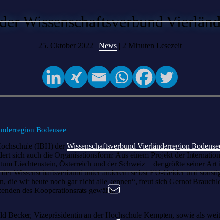
der Wissenschaftsverbund Vierlän
25. Oktober 2022 |
News
|
2
Minuten Lesezeit
länderregion Bodensee
Hochschule (IBH) der
Wissenschaftsverbund Vierländerregion Bodense
rt sich auch die Organisationsform: Aus einem Projekt der Internati
m Liechtenstein, Österreich und der Schweiz – der größte seiner Art i
er Wissenschaftsverbund unter anderem selbst EU-Gelder und sonstige D
n, die wir heute noch gar nicht alle kennen“, freut sich Gernot Brauch
enden des Kooperationsrats gewählt.
ild Becker, Vizepräsidentin an der Hochschule Kempten, sowie als weit