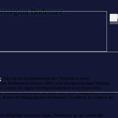
derregion Bodensee
e
. Dies hat der Kooperationsrat des Verbunds in seiner
onalen Bodensee-Konferenz (IBK) wird ein eigenständiger Verbund
n Europa. Als eigene Rechtspersönlichkeit in der Form eines
rittmittel beantragen und diese unter seinen Mitgliedern verteilen.
le, Rektor der Pädagogischen Hochschule Vorarlberg. Er wurde in der
ere Mitglieder Dorothea Debus, Prorektorin an der Universität