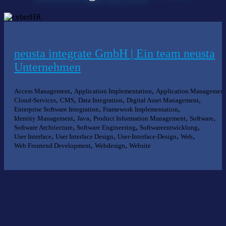
neusta integrate GmbH | Ein team neusta
Unternehmen
,
,
Access Management
Application Implementation
Application Management
,
,
,
,
Cloud-Services
CMS
Data Integration
Digital Asset Management
,
,
Enterprise Software Integration
Framework Implementation
,
,
,
,
Identity Management
Java
Product Information Management
Software
,
,
,
Software Architecture
Software Engineering
Softwareentwicklung
,
,
,
,
User Interface
User Interface Design
User-Interface-Design
Web
,
,
Web Frontend Development
Webdesign
Website
Nichts gefunden?
Wir helfen Ihnen bei der Suche nach dem richtigen Experten gerne
weiter.