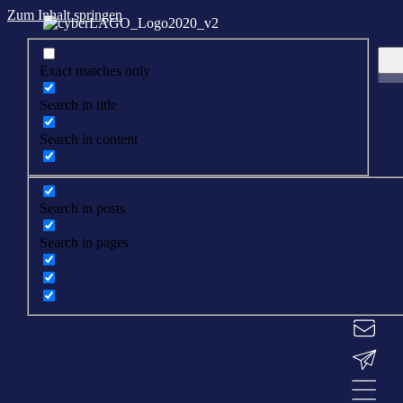
Zum Inhalt springen
Exact matches only
Search in title
Search in content
Search in posts
Search in pages