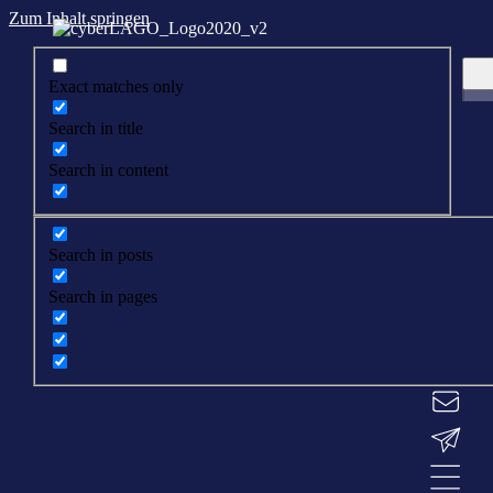
Zum Inhalt springen
Exact matches only
Search in title
Search in content
Search in posts
Search in pages