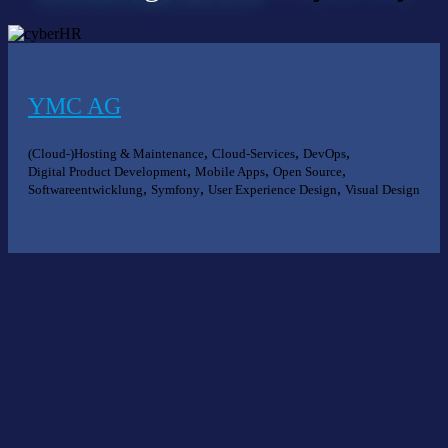
YMC AG
,
,
,
(Cloud-)Hosting & Maintenance
Cloud-Services
DevOps
,
,
,
Digital Product Development
Mobile Apps
Open Source
,
,
,
Softwareentwicklung
Symfony
User Experience Design
Visual Design
Nichts gefunden?
Wir helfen Ihnen bei der Suche nach dem richtigen Experten gerne
weiter.
KOMPETENZ ANFRAGEN