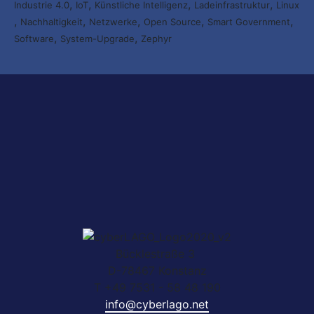
,
,
,
,
Industrie 4.0
IoT
Künstliche Intelligenz
Ladeinfrastruktur
Linux
,
,
,
,
,
Nachhaltigkeit
Netzwerke
Open Source
Smart Government
,
,
Software
System-Upgrade
Zephyr
Nichts gefunden?
Wir helfen Ihnen bei der Suche nach dem richtigen
Experten gerne weiter.
KOMPETENZ ANFRAGEN
Bücklestraße 3
D-78467 Konstanz
T +49 7531 - 58 48 190
info@cyberlago.net