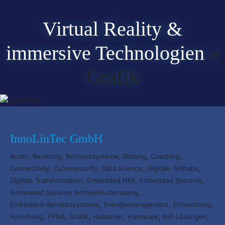
Virtual Reality &
immersive Technologien
»
Grafik
InnoLinTec GmbH
,
,
,
,
,
Audio
Beratung
Betriebssysteme
Bildung
Coaching
,
,
,
,
Connectivity
Cybersecurity
Data Science
Digitale Teilhabe
,
,
,
Digitale Transformation
Embedded HMI
Embedded Systems
,
Embedded Systems Architekturberatung
,
,
,
Embedded-Betriebssysteme
Energiemanagement
Entwicklung
,
,
,
,
,
,
Forschung
FPGA
Grafik
Halbleiter
Hardware
IIoT-Lösungen