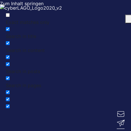
Zum Inhalt springen
Exact matches only
Search in title
Search in content
Search in posts
Search in pages