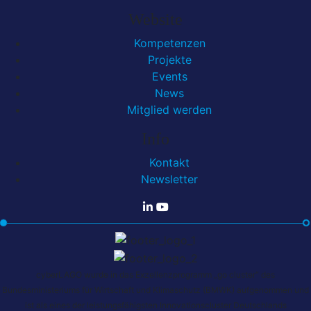
Website
Kompetenzen
Projekte
Events
News
Mitglied werden
Info
Kontakt
Newsletter
cyberLAGO wurde in das Exzellenzprogramm „go cluster“ des
Bundesministeriums für Wirtschaft und Klimaschutz (BMWK) aufgenommen und
ist als eines der leistungsfähigsten Innovationscluster Deutschlands