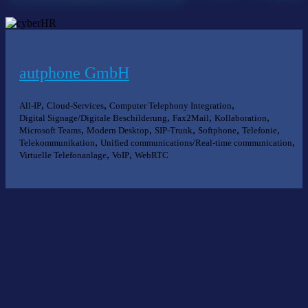
autphone GmbH
,
,
,
All-IP
Cloud-Services
Computer Telephony Integration
,
,
,
Digital Signage/Digitale Beschilderung
Fax2Mail
Kollaboration
,
,
,
,
,
Microsoft Teams
Modern Desktop
SIP-Trunk
Softphone
Telefonie
,
,
Telekommunikation
Unified communications/Real-time communication
,
,
Virtuelle Telefonanlage
VoIP
WebRTC
Nichts gefunden?
Wir helfen Ihnen bei der Suche nach dem richtigen Experten gerne
weiter.
KOMPETENZ ANFRAGEN