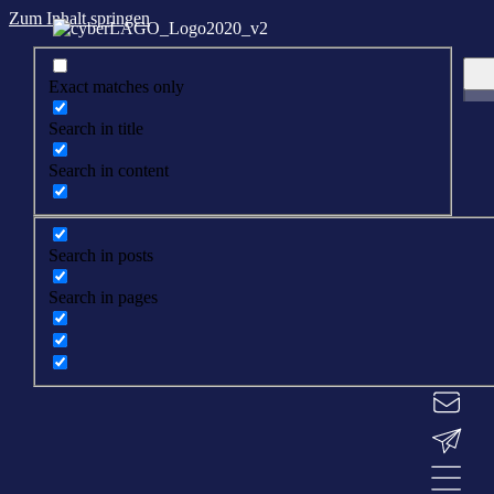
Zum Inhalt springen
Exact matches only
Search in title
Search in content
Search in posts
Search in pages