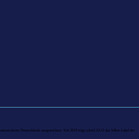
tionscluster Deutschlands ausgezeichnet. Seit 2019 trägt cyberLAGO das Silber-Label der