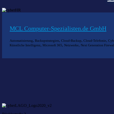
MCL Computer-Spezialisten.de GmbH
,
,
,
,
Automatisierung
Backupstrategien
Cloud-Backup
Cloud-Telefonie
Cyb
,
,
,
Künstliche Intelligenz
Microsoft 365
Netzwerke
Next Generation Firewal
Nich
Wir he