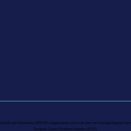
chaft und Klimaschutz (BMWK) aufgenommen und ist als eines der leistungsfähigsten Innova
European Cluster Excellence Initiative (ECEI).