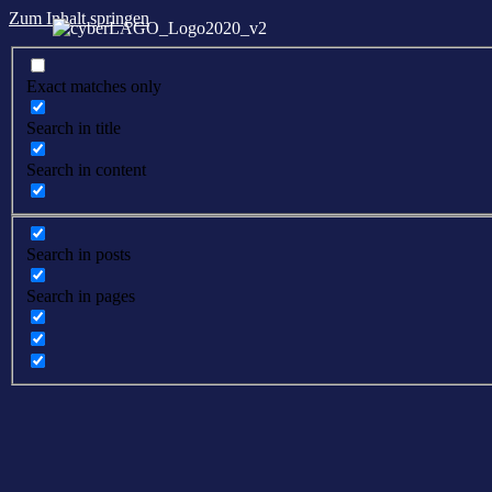
Zum Inhalt springen
Exact matches only
Search in title
Search in content
Search in posts
Search in pages