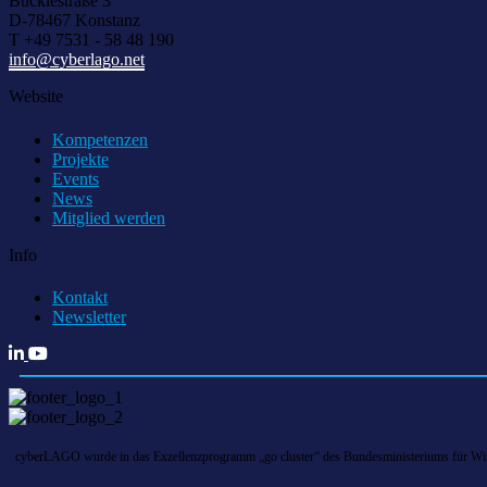
Bücklestraße 3
D-78467 Konstanz
T +49 7531 - 58 48 190
info@cyberlago.net
Website
Kompetenzen
Projekte
Events
News
Mitglied werden
Info
Kontakt
Newsletter
cyberLAGO wurde in das Exzellenzprogramm „go cluster“ des Bundesministeriums für Wirts