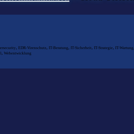
,
,
,
,
,
ersecurity
EDR-Virenschutz
IT-Beratung
IT-Sicherheit
IT-Strategie
IT-Wartung
,
l
Webentwicklung
ts gefunden?
lfen Ihnen bei der Suche nach dem richtigen Experten gerne weiter.
KOMPETENZ ANFRAGEN