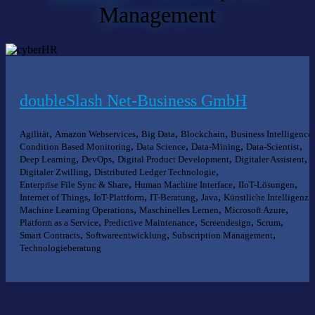
Management
doubleSlash Net-Business GmbH
,
,
,
,
,
Agilität
Amazon Webservices
Big Data
Blockchain
Business Intelligence
,
,
,
,
Condition Based Monitoring
Data Science
Data-Mining
Data-Scientist
,
,
,
,
Deep Learning
DevOps
Digital Product Development
Digitaler Assistent
,
,
Digitaler Zwilling
Distributed Ledger Technologie
,
,
,
Enterprise File Sync & Share
Human Machine Interface
IIoT-Lösungen
,
,
,
,
,
Internet of Things
IoT-Plattform
IT-Beratung
Java
Künstliche Intelligenz
,
,
,
Machine Learning Operations
Maschinelles Lernen
Microsoft Azure
,
,
,
,
Platform as a Service
Predictive Maintenance
Screendesign
Scrum
,
,
,
Smart Contracts
Softwareentwicklung
Subscription Management
Technologieberatung
Nichts gefunden?