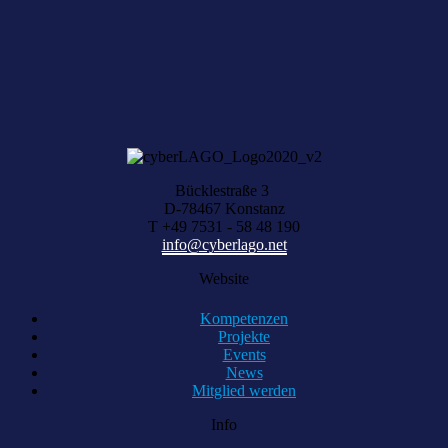
Wir helfen Ihnen bei der Suche nach dem richtigen Experten gerne
weiter.
KOMPETENZ ANFRAGEN
Bücklestraße 3
D-78467 Konstanz
T +49 7531 - 58 48 190
info@cyberlago.net
Website
Kompetenzen
Projekte
Events
News
Mitglied werden
Info