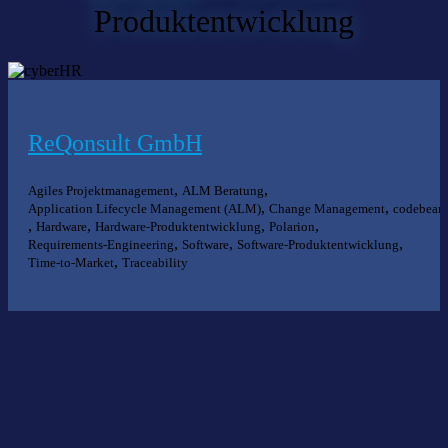
Produktentwicklung
ReQonsult GmbH
,
,
Agiles Projektmanagement
ALM Beratung
,
,
Application Lifecycle Management (ALM)
Change Management
codebeam
,
,
,
,
Hardware
Hardware-Produktentwicklung
Polarion
,
,
,
Requirements-Engineering
Software
Software-Produktentwicklung
,
Time-to-Market
Traceability
Nichts gefunden?
Wir helfen Ihnen bei der Suche nach dem richtigen Experten gerne
weiter.