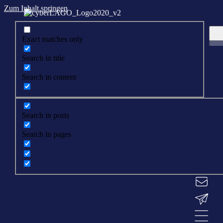
Zum Inhalt springen
Exact matches only
Search in title
Search in content
Search in posts
Search in pages