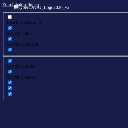
Zum Inhalt springen
Exact matches only
Search in title
Search in content
Search in posts
Search in pages