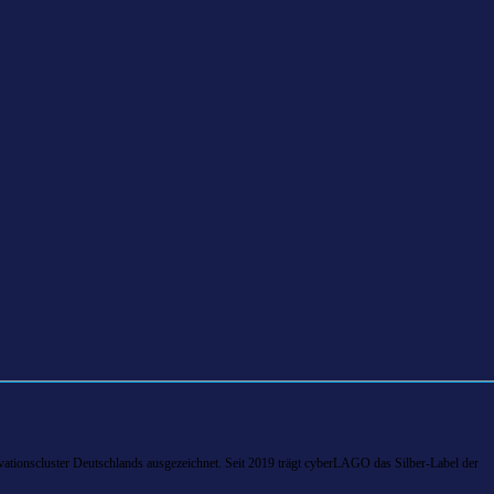
tionscluster Deutschlands ausgezeichnet. Seit 2019 trägt cyberLAGO das Silber-Label der