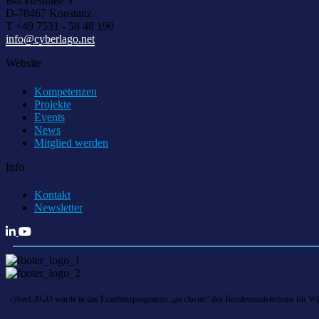
Bücklestraße 3
D-78467 Konstanz
T +49 7531 - 58 48 190
info@cyberlago.net
Website
Kompetenzen
Projekte
Events
News
Mitglied werden
Info
Kontakt
Newsletter
cyberLAGO wurde in das Exzellenzprogramm „go cluster“ des Bundesministeriums für Wirts