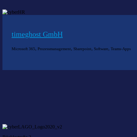
timeghost GmbH
,
,
,
,
Microsoft 365
Prozessmanagement
Sharepoint
Software
Teams-Apps
Nich
Wir he