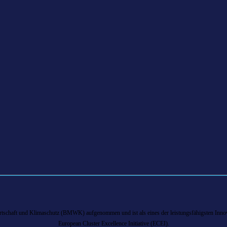
chaft und Klimaschutz (BMWK) aufgenommen und ist als eines der leistungsfähigsten Innova
European Cluster Excellence Initiative (ECEI).