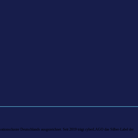
tionscluster Deutschlands ausgezeichnet. Seit 2019 trägt cyberLAGO das Silber-Label der