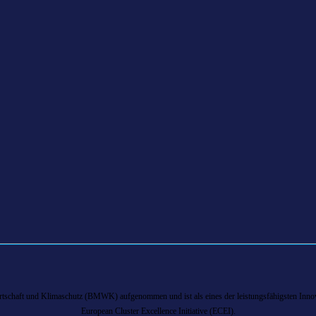
chaft und Klimaschutz (BMWK) aufgenommen und ist als eines der leistungsfähigsten Innova
European Cluster Excellence Initiative (ECEI).