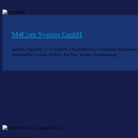
M4Com System GmbH
,
,
,
,
,
Agilität
Big Data
C++
CentOS
Cloud-Services
Continuous Integration 
,
,
,
,
Maschinelles Lernen
Python
Red Hat
Scrum
Visualisierung
Nich
Wir he