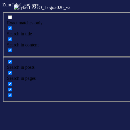
Zum Inhalt springen
Exact matches only
Search in title
Search in content
Search in posts
Search in pages