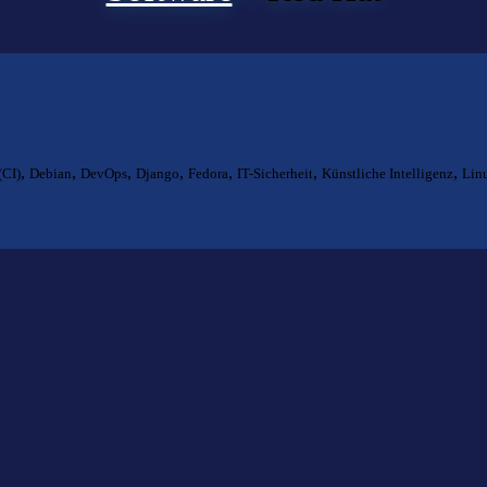
,
,
,
,
,
,
,
(CI)
Debian
DevOps
Django
Fedora
IT-Sicherheit
Künstliche Intelligenz
Lin
ts gefunden?
lfen Ihnen bei der Suche nach dem richtigen Experten gerne weiter.
KOMPETENZ ANFRAGEN