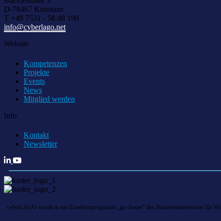
Bücklestraße 3
D-78467 Konstanz
T +49 7531 - 58 48 190
info@cyberlago.net
Website
Kompetenzen
Projekte
Events
News
Mitglied werden
Info
Kontakt
Newsletter
cyberLAGO wurde in das Exzellenzprogramm „go cluster“ des Bundesministeriums für Wirts