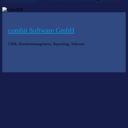
combit Software GmbH
,
,
,
CRM
Kundenmanagement
Reporting
Software
Nichts gefunden?
Wir helfen Ihnen bei der Suche nach dem richtigen Experten gerne
weiter.
KOMPETENZ ANFRAGEN