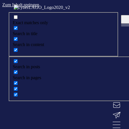
Zum Inhalt springen
Exact matches only
Search in title
Search in content
Search in posts
Search in pages