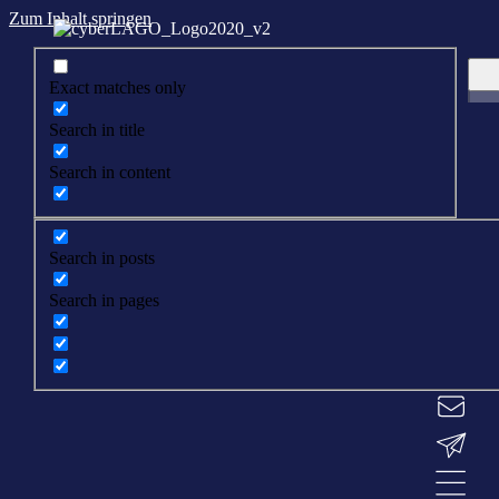
Zum Inhalt springen
Exact matches only
Search in title
Search in content
Search in posts
Search in pages