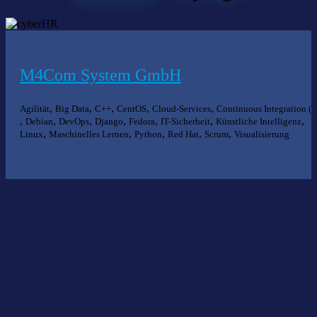
M4Com System GmbH
,
,
,
,
,
Agilität
Big Data
C++
CentOS
Cloud-Services
Continuous Integration (C
,
,
,
,
,
,
,
Debian
DevOps
Django
Fedora
IT-Sicherheit
Künstliche Intelligenz
,
,
,
,
,
Linux
Maschinelles Lernen
Python
Red Hat
Scrum
Visualisierung
Nichts gefunden?
Wir helfen Ihnen bei der Suche nach dem richtigen Experten gerne
weiter.
KOMPETENZ ANFRAGEN