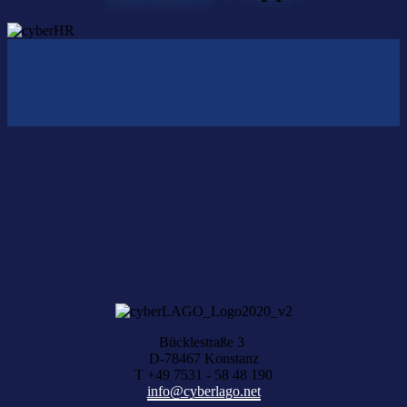
Nichts gefunden?
Wir helfen Ihnen bei der Suche nach dem richtigen Experten gerne
weiter.
KOMPETENZ ANFRAGEN
Bücklestraße 3
D-78467 Konstanz
T +49 7531 - 58 48 190
info@cyberlago.net