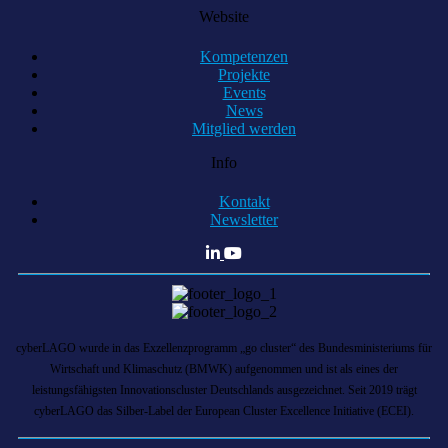
Website
Kompetenzen
Projekte
Events
News
Mitglied werden
Info
Kontakt
Newsletter
cyberLAGO wurde in das Exzellenzprogramm „go cluster“ des Bundesministeriums für
Wirtschaft und Klimaschutz (BMWK) aufgenommen und ist als eines der
leistungsfähigsten Innovationscluster Deutschlands ausgezeichnet. Seit 2019 trägt
cyberLAGO das Silber-Label der European Cluster Excellence Initiative (ECEI).