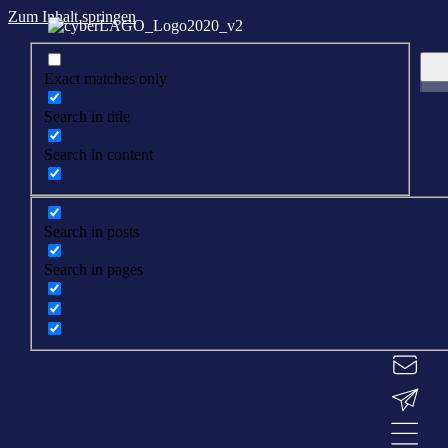
Zum Inhalt springen
Exact matches only
Search in title
Search in content
Search in posts
Search in pages