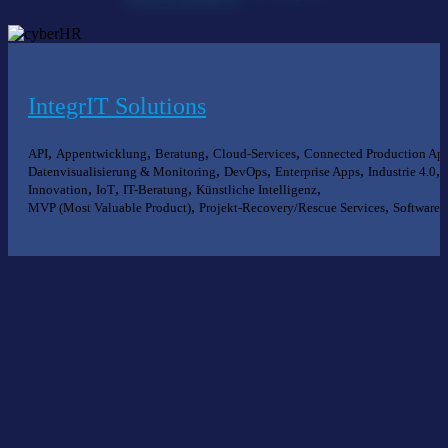
IntegrIT Solutions
,
,
,
,
API
Appentwicklung
Beratung
Cloud-Services
Connected Production Ap
,
,
,
,
Datenvisualisierung & Monitoring
DevOps
Enterprise Apps
Industrie 4.0
,
,
,
,
Innovation
IoT
IT-Beratung
Künstliche Intelligenz
,
,
MVP (Most Valuable Product)
Projekt-Recovery/Rescue Services
Software
Nichts gefunden?
Wir helfen Ihnen bei der Suche nach dem richtigen Experten gerne
weiter.
KOMPETENZ ANFRAGEN