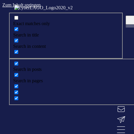
Zum Inhalt springen
Exact matches only
Search in title
Search in content
Search in posts
Search in pages