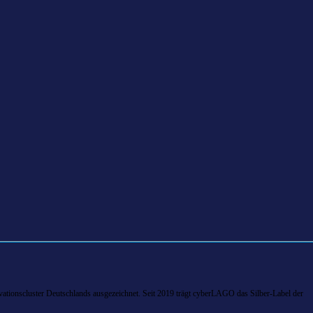
tionscluster Deutschlands ausgezeichnet. Seit 2019 trägt cyberLAGO das Silber-Label der