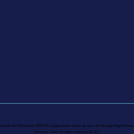
chaft und Klimaschutz (BMWK) aufgenommen und ist als eines der leistungsfähigsten Innova
European Cluster Excellence Initiative (ECEI).