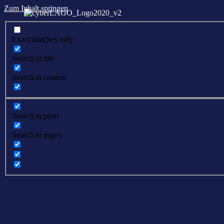
Zum Inhalt springen
Exact matches only
Search in title
Search in content
Search in posts
Search in pages