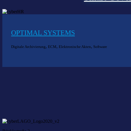
OPTIMAL SYSTEMS
,
,
,
Digitale Archivierung
ECM
Elektronische Akten
Software
Nich
Wir he