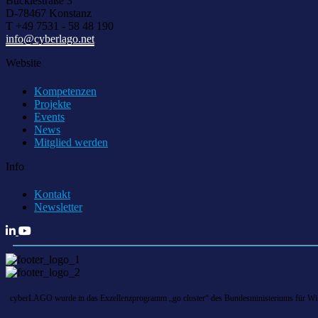
Bücklestraße 3
D-78467 Konstanz
T +49 7531 - 58 48 190
info@cyberlago.net
Website
Kompetenzen
Projekte
Events
News
Mitglied werden
Info
Kontakt
Newsletter
cyberLAGO wurde in das Exzellenzprogramm „go cluster“ des Bundesministeriums für Wirts