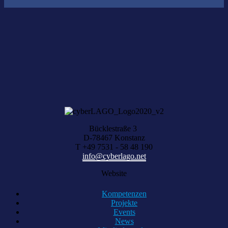
Nichts gefunden?
Wir helfen Ihnen bei der Suche nach dem richtigen Experten gerne
weiter.
KOMPETENZ ANFRAGEN
Bücklestraße 3
D-78467 Konstanz
T +49 7531 - 58 48 190
info@cyberlago.net
Website
Kompetenzen
Projekte
Events
News