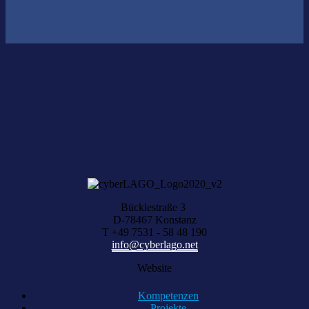
Nichts gefunden?
Wir helfen Ihnen bei der Suche nach dem richtigen Experten gerne
weiter.
KOMPETENZ ANFRAGEN
Bücklestraße 3
D-78467 Konstanz
T +49 7531 - 58 48 190
info@cyberlago.net
Website
Kompetenzen
Projekte