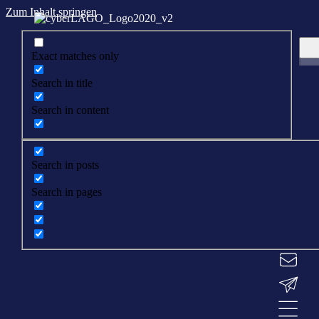
Zum Inhalt springen
Exact matches only
Search in title
Search in content
Search in posts
Search in pages