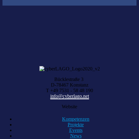
Nichts gefunden?
Wir helfen Ihnen bei der Suche nach dem richtigen Experten gerne
weiter.
KOMPETENZ ANFRAGEN
Bücklestraße 3
D-78467 Konstanz
T +49 7531 - 58 48 190
info@cyberlago.net
Website
Kompetenzen
Projekte
Events
News